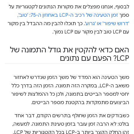
לבסוף, אנחנו מפצלים את מקורות הנתונים לקטגוריות על
סמך
זמן הטעינה של רכיב ה-LCP באחוזון ה-75: 'טוב',
'דרוש שיפור' או 'גרוע'
. כך תוכלו להבין מה ההבדל בין מקור
עם LCP טוב לבין מקור עם LCP נמוך.
האם כדאי להקטין את גודל התמונה של
LCP? הפעם עם נתונים
משך הטעינה הוא המדד של משך הזמן שנדרש לאחזור
משאב ה-LCP, במקרה הזה תמונה. הזמן הזה בדרך כלל
יחסי למספר הבייטים בתמונה, ולכן כל ההמלצות לשיפור
הביצועים מתמקדות בהקטנת מספר הבייטים.
כשבודקים את הזמן שחולף בתרשים הקודם, דבר אחד
בולט: לא הרבה זמן עובר בזמן טעינת התמונה. למעשה,
זהו החלק הקצר ביותר ב-LCP בכל הקטגוריות של LCP.