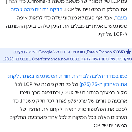
עם LCP של תמונה של משאב משנה ב-Chrome, כדי לבחון
את החלקים המשניים של LCP.
בדקנו נתונים מהסוג הזה
בעבר
, אבל אף פעם לא מנתוני שדה כדי לראות איפה
משתמשים אמיתיים מבלים את הזמן שלהם בזמן ההמתנה
ל-LCP של דף.
הערה:
Estela Franco, מומחית פיתוח של Google, הציגה
סקירה
מוקדמת של נתוני השדה הזה
בכנס performance.now() בנובמבר 2023.
כמו במדדי הליבה לבדיקת חוויית המשתמש באתר, לקחנו
את האחוזון ה-75 (p75)
של כל חלק משנה של LCP לכל
מקור במערך הנתונים של CrUX, וכתוצאה מכך נוצרו
ארבעה פיזורים של ערכי p75 (אחד לכל חלק משנה). כדי
לסכם את הפלטפורמות האלה, לקחנו את החציון של
הערכים האלה בכל המקורות לכל אחד מארבעת החלקים
המשניים של LCP.