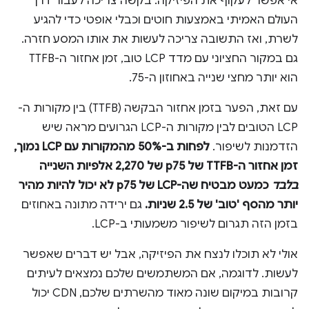
אי אפשר לעקוף את הפיזיקה: בקשה צריכה לעבור דרך
העולם האמיתי באמצעות חוטים וכבלי אופטי כדי להגיע
לשרת, ואז התשובה צריכה לעשות את אותו המסע חזרה.
גם במקור החציוני עם מדד LCP טוב, זמן אחזור ה-TTFB
הוא יותר מחצי שנייה באחוזון ה-75.
עם זאת, הפער בזמן אחזור הבקשה (TTFB) בין מקורות ה-
LCP הטובים לבין מקורות ה-LCP הגרועים מראה שיש
הזדמנות לשיפור.
לפחות ב-50% מהמקורות עם LCP נמוך,
זמן אחזור ה-TTFB של p75 של 2,270 אלפיות השנייה
בלבד
כמעט מבטיח שה-LCP של p75 לא יכול להיות מהיר
יותר מהסף 'טוב' של 2.5 שניות.
גם ירידה מתונה באחוזים
בזמן הזה תגרום לשיפור משמעותי ב-LCP.
אולי לא תוכלו לנצח את הפיזיקה, אבל יש דברים שאפשר
לעשות. לדוגמה, אם המשתמשים שלכם נמצאים לעיתים
קרובות במיקום שונה מאוד מהשרתים שלכם, CDN יכול