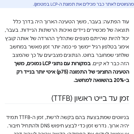
מהניווטים לאתר כבר מכילים את תמונת ה-LCP במטמון).
עוד הפתעה: בעבר, משך הטעינה הארוך היה בדרך כלל
תוצאה של מכשירים ניידים ואיכות הרשתות הניידות. בעבר,
יכול להיות שהייתם מצפים שתהליך ההורדה של אותה קובץ
אימג' בטלפון רגיל יימשך פי כמה יותר זמן מאשר במחשב
שולחני שמחובר בחוט. הנתונים מצביעים על כך שהמצב
הזה כבר לא קיים.
במקורות עם נתוני LCP נמוכים, משך
הטעינה החציוני של התמונה (p75) איטי יותר בנייד רק
ב-20% בהשוואה למחשב.
זמן עד בייט ראשון (TTFB)
בניווטים שמתבצעת בהם בקשה לרשת, זמן ה-TTFB תמיד
יהיה ארוך. נדרש זמן כדי לבצע חיפוש DNS ולהתחיל חיבור.