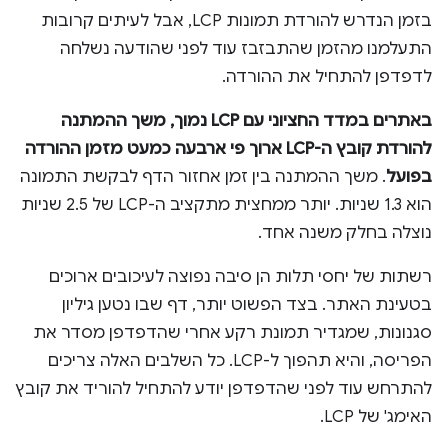
בזמן הנדרש להורדת תמונות LCP, אבל לעיתים קרובות
התעלמנו מהזמן שהתבזבז עוד לפני שהודעה נשלחה
לדפדפן להתחיל את ההורדה.
באתרים במדד החציוני עם LCP נמוך, משך ההמתנה
להורדת קובץ ה-LCP ארוך פי ארבעה כמעט מזמן ההורדה
בפועל
. משך ההמתנה בין זמן אחזור הדף לבקשת התמונה
הוא 1.3 שניות. יותר ממחצית מתקציב ה-LCP של 2.5 שניות
נוצלה בחלק משנה אחד.
רשתות של יחסי תלות הן סיבה נפוצה לעיכובים ארוכים
בטעינת האתר. בצד הפשוט יותר, דף שבו נטען גיליון
סגנונות, שמגדיר תמונת רקע אחרי שהדפדפן מסדר את
הפריסה, והיא תהפוך ל-LCP. כל השלבים האלה צריכים
להתרחש עוד לפני שהדפדפן יודע להתחיל להוריד את קובץ
האימג' של LCP.