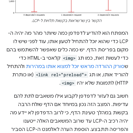
הקשר בין שרשראות בקשות תלויות ל-LCP.
המפתח הוא להודיע לדפדפן כמה שיותר מהר מה יהיה ה-
LCP כדי שהוא יוכל להתחיל לטעון אותו, עוד לפני שיש לו
מקום בפריסת הדף. יש כמה כלים שאפשר להשתמש בהם
כדי לעשות זאת, כמו תג
<img>
קלאסי ב-HTML כדי
ש
סורק ההורדה מראש יוכל למצוא אותו במהירות
ולהתחיל
להוריד אותו, או תג
<link rel="preload">
(או כותרת
HTTP) לתמונות שלא יהיו
<img>
.
חשוב גם לעזור לדפדפן לקבוע אילו משאבים לתת להם
עדיפות. המצב הזה נכון במיוחד אם הדף שולח הרבה
בקשות במהלך טעינת הדף, כי לרוב הדפדפן לא יידע מה
יהיה רכיב ה-LCP עד שרוב המשאבים האלה ייטענו
והפריסה תתבצע. הוספת הערה לאלמנט ה-LCP הסביר