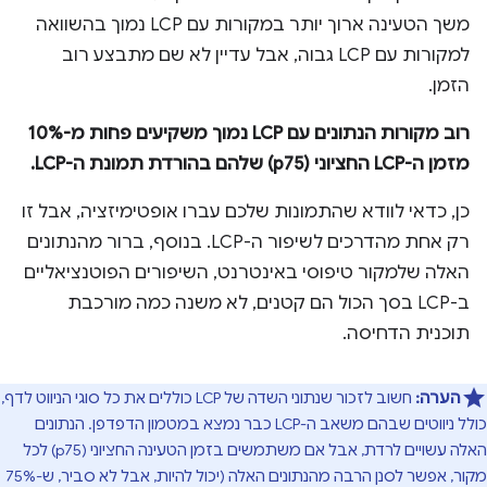
משך הטעינה ארוך יותר במקורות עם LCP נמוך בהשוואה
למקורות עם LCP גבוה, אבל עדיין לא שם מתבצע רוב
הזמן.
רוב מקורות הנתונים עם LCP נמוך משקיעים פחות מ-10%
מזמן ה-LCP החציוני (p75) שלהם בהורדת תמונת ה-LCP.
כן, כדאי לוודא שהתמונות שלכם עברו אופטימיזציה, אבל זו
רק אחת מהדרכים לשיפור ה-LCP. בנוסף, ברור מהנתונים
האלה שלמקור טיפוסי באינטרנט, השיפורים הפוטנציאליים
ב-LCP בסך הכול הם קטנים, לא משנה כמה מורכבת
תוכנית הדחיסה.
הערה:
חשוב לזכור שנתוני השדה של LCP כוללים את כל סוגי הניווט לדף,
כולל ניווטים שבהם משאב ה-LCP כבר נמצא במטמון הדפדפן. הנתונים
האלה עשויים לרדת, אבל אם משתמשים בזמן הטעינה החציוני (p75) לכל
מקור, אפשר לסנן הרבה מהנתונים האלה (יכול להיות, אבל לא סביר, ש-75%