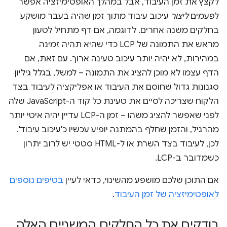
לקצץ את זמן העיבוד, אבל במהלך האופטימיזציה אפשר
לפעמים
ליצור
עיכוב עיבוד מתוך זמן שהיה בעבר מושקע
בחלקים משנה אחרים. לדוגמה, אם דף מתחיל לטעון
מראש את התמונה של LCP כדי שהיא תהיה זמינה
במהירות, לא יהיה יותר עיכוב טעינה ארוך. עם זאת, אם
הדף עצמו לא מוכן להציג את התמונה – למשל, בגלל גיליון
סגנונות גדול שחוסם את העיבוד או אפליקציה לעיבוד בצד
הלקוח שצריכה לסיים את טעינת כל קוד ה-JavaScript שלה
לפני שאפשר להציג משהו – זמן ה-LCP עדיין יהיה איטי יותר
מהרגיל, והזמן שחלף בהמתנה יופיע עכשיו כ'עיכוב עיבוד'.
לכן, לעיבוד בצד השרת או ל-HTML סטטי יש לרוב יתרון
כשמדובר ב-LCP.
אם התוכן שלכם מושפע מהשינוי, כדאי לעיין
בטיפים נוספים
לאופטימיזציה של זמן העיבוד
.
בודקים את כל החלקים המשניים האלה