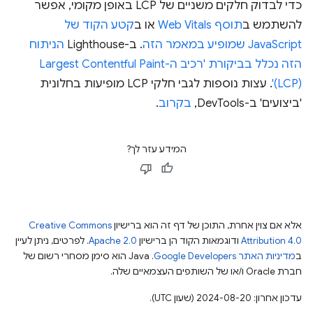
כדי לבדוק חלקים משניים של LCP באופן מקומי, אפשר
להשתמש ב
תוסף Web Vitals
או ב
קטע הקוד של
JavaScript שמופיע במאמר הזה
. ב-Lighthouse
הניתוח
הזה נכלל בביקורת 'רכיב ה-Largest Contentful Paint
(LCP)'
. עצות נוספות לגבי חלקי LCP מופיעות בחלונית
'ביצועים' ב-DevTools,
בקרוב
.
המידע עזר לך?
אלא אם צוין אחרת, התוכן של דף זה הוא ברישיון
Creative Commons
Attribution 4.0
ודוגמאות הקוד הן ברישיון
Apache 2.0
. לפרטים, ניתן לעיין
ב
מדיניות האתר Google Developers‏
.‏ Java הוא סימן מסחרי רשום של
חברת Oracle ו/או של השותפים העצמאיים שלה.
עדכון אחרון: 2024-08-20 (שעון UTC).