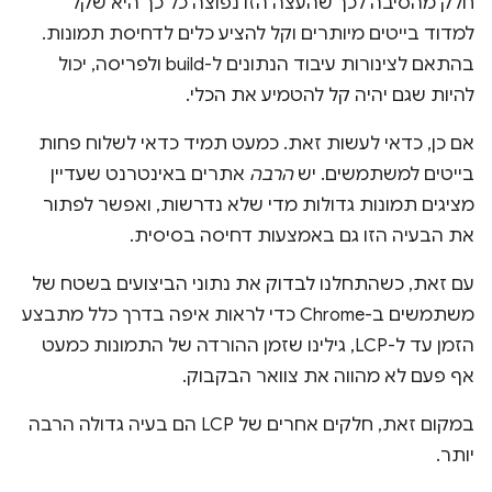
חלק מהסיבה לכך שהעצה הזו נפוצה כל כך היא שקל
למדוד בייטים מיותרים וקל להציע כלים לדחיסת תמונות.
בהתאם לצינורות עיבוד הנתונים ל-build ולפריסה, יכול
להיות שגם יהיה קל להטמיע את הכלי.
אם כן, כדאי לעשות זאת. כמעט תמיד כדאי לשלוח פחות
בייטים למשתמשים. יש
הרבה
אתרים באינטרנט שעדיין
מציגים תמונות גדולות מדי שלא נדרשות, ואפשר לפתור
את הבעיה הזו גם באמצעות דחיסה בסיסית.
עם זאת, כשהתחלנו לבדוק את נתוני הביצועים בשטח של
משתמשים ב-Chrome כדי לראות איפה בדרך כלל מתבצע
הזמן עד ל-LCP, גילינו שזמן ההורדה של התמונות כמעט
אף פעם לא מהווה את צוואר הבקבוק.
במקום זאת, חלקים אחרים של LCP הם בעיה גדולה הרבה
יותר.