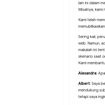
lain ini dalam
Misalnya, kami 
Kami telah mem
memublikasika
Sering kali, p
web. Namun, a
makalah ini te
skenario saat o
Kami membantu ke
Alexandra
: Ap
Albert
: Saya b
mendukung subg
tetapi saya in