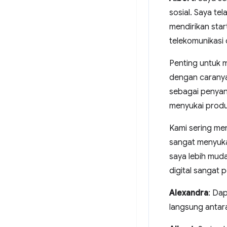
sosial. Saya te
mendirikan sta
telekomunikasi 
Penting untuk 
dengan caranya 
sebagai penyand
menyukai produ
Kami sering me
sangat menyuka
saya lebih mud
digital sangat 
Alexandra
: Da
langsung antar