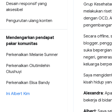
Desain responsif yang
Grup Kesehatan 
aksesibel
melakukan rise
dengan OCD, AD
Pengurutan ulang konten
pengembangan
Secara offline,
Mendengarkan pendapat
blogger, pengge
pakar komunitas
suka bepergian—
Perkenalkan Melanie Sumner
negeri, genera
keluarga berpen
Perkenalkan Olutimilehin
Olushuyi
Saya mengident
kisah hidup ya
Perkenalkan Elisa Bandy
Alexandra
: Ap
Ini Albert Kim
bekerja di bidan
Albert
: Saya s