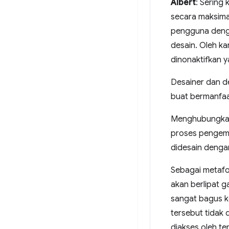
Albert
: Sering
secara maksima
pengguna denga
desain. Oleh k
dinonaktifkan y
Desainer dan d
buat bermanfaa
Menghubungkan 
proses pengemb
didesain dengan
Sebagai metafo
akan berlipat 
sangat bagus k
tersebut tidak 
diakses oleh te