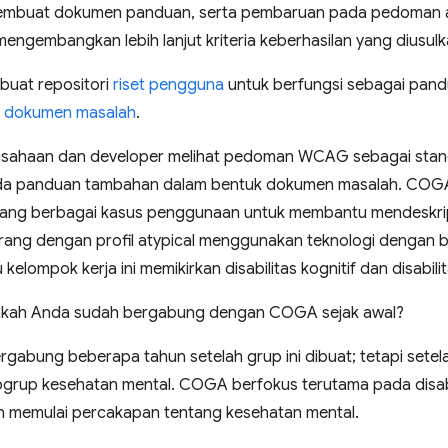
 membuat dokumen panduan, serta pembaruan pada pedoman a
mengembangkan lebih lanjut kriteria keberhasilan yang diusu
buat repositori
riset pengguna
untuk berfungsi sebagai pand
n
dokumen masalah
.
erusahaan dan developer melihat pedoman WCAG sebagai stand
da panduan tambahan dalam bentuk dokumen masalah. COGA 
ntang berbagai kasus penggunaan untuk membantu mendeskripsi
rang dengan profil atypical menggunakan teknologi dengan ber
lompok kerja ini memikirkan disabilitas kognitif dan disabilit
akah Anda sudah bergabung dengan COGA sejak awal?
ergabung beberapa tahun setelah grup ini dibuat; tetapi sete
rup kesehatan mental. COGA berfokus terutama pada disabili
gin memulai percakapan tentang kesehatan mental.