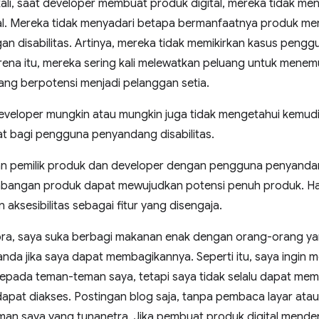
 kali, saat developer membuat produk digital, mereka tidak m
l. Mereka tidak menyadari betapa bermanfaatnya produk me
n disabilitas. Artinya, mereka tidak memikirkan kasus peng
arena itu, mereka sering kali melewatkan peluang untuk men
ang berpotensi menjadi pelanggan setia.
eveloper mungkin atau mungkin juga tidak mengetahui kemu
t bagi pengguna penyandang disabilitas.
pemilik produk dan developer dengan pengguna penyandang 
angan produk dapat mewujudkan potensi penuh produk. Hal 
 aksesibilitas sebagai fitur yang disengaja.
ra, saya suka berbagi makanan enak dengan orang-orang yan
ganda jika saya dapat membagikannya. Seperti itu, saya ingi
epada teman-teman saya, tetapi saya tidak selalu dapat mem
dapat diakses. Postingan blog saja, tanpa pembaca layar atau 
man saya yang tunanetra. Jika pembuat produk digital menden