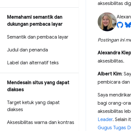
aksesibilitas digi
Alexan
Memahami semantik dan
dukungan pembaca layar
Semantik dan pembaca layar
Postingan ini m
Judul dan penanda
Alexandra Kle
aksesibilitas.
Label dan alternatif teks
Albert Kim
: Sa
pembicara dan 
Mendesain situs yang dapat
diakses
Saya mendirika
Target ketuk yang dapat
bagi orang-oran
diakses
aksesibilitas le
Leader
. Selain
Aksesibilitas warna dan kontras
Gugus Tugas Dis