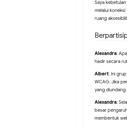
Saya kebetulan
melalui koneksi
ruang aksesibil
Berpartisi
Alexandra
: Ap
hadir secara ru
Albert
: Ini gru
WCAG. Jika pe
yang diundang.
Alexandra
: Se
besar pengaruh
membentuk we