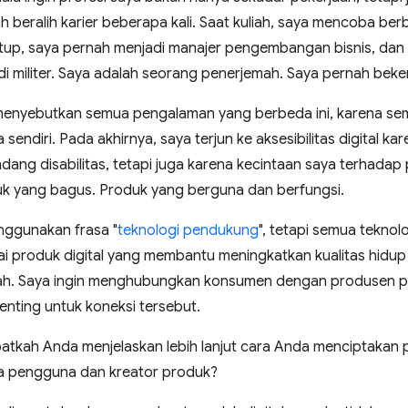
lah beralih karier beberapa kali. Saat kuliah, saya mencoba ber
rtup, saya pernah menjadi manajer pengembangan bisnis, dan 
di militer. Saya adalah seorang penerjemah. Saya pernah beke
menyebutkan semua pengalaman yang berbeda ini, karena semu
sendiri. Pada akhirnya, saya terjun ke aksesibilitas digital k
ang disabilitas, tetapi juga karena kecintaan saya terhadap 
k yang bagus. Produk yang berguna dan berfungsi.
nggunakan frasa "
teknologi pendukung
", tetapi semua tekno
i produk digital yang membantu meningkatkan kualitas hidu
ah. Saya ingin menghubungkan konsumen dengan produsen prod
penting untuk koneksi tersebut.
patkah Anda menjelaskan lebih lanjut cara Anda menciptakan 
a pengguna dan kreator produk?