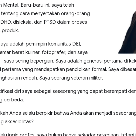
Mental. Baru-baru ini, saya telah
t tentang cara menyertakan orang-orang
HD, disleksia, dan PTSD dalam proses
 produk.
 saya adalah pemimpin komunitas DEI,
mar berat kuliner, fotografer, dan saya
saya sering bepergian. Saya adalah generasi pertama di kelu
si pertama yang mendapatkan pendidikan formal. Saya dibesar
ghasilan rendah. Saya seorang veteran militer.
ifikasi diri saya sebagai seseorang yang dapat berempati d
ng berbeda.
akah Anda selalu berpikir bahwa Anda akan menjadi seseorang 
g aksesibilitas?
elalu ingin profesi saya bukan hanya sekadar pekerjaan, teta