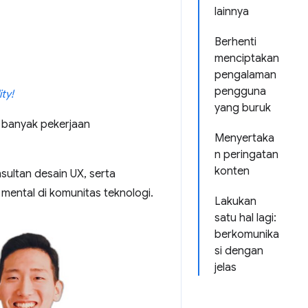
lainnya
Berhenti
menciptakan
pengalaman
pengguna
ty!
yang buruk
 banyak pekerjaan
Menyertaka
n peringatan
konten
nsultan desain UX, serta
mental di komunitas teknologi.
Lakukan
satu hal lagi:
berkomunika
si dengan
jelas