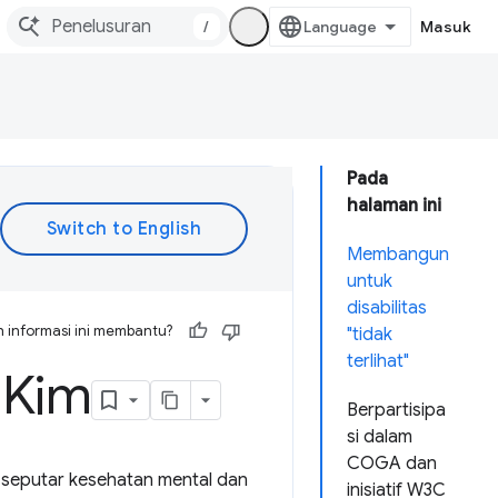
/
Masuk
Pada
halaman ini
Membangun
untuk
disabilitas
 informasi ini membantu?
"tidak
terlihat"
 Kim
Berpartisipa
si dalam
COGA dan
i seputar kesehatan mental dan
inisiatif W3C