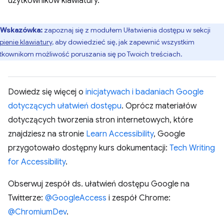
użytkowników klawiatury.
Wskazówka:
​​zapoznaj się z modułem Ułatwienia dostępu w sekcji
pienie klawiatury
, aby dowiedzieć się, jak zapewnić wszystkim
tkownikom możliwość poruszania się po Twoich treściach.
Dowiedz się więcej o
inicjatywach i badaniach Google
dotyczących ułatwień dostępu
. Oprócz materiałów
dotyczących tworzenia stron internetowych, które
znajdziesz na stronie
Learn Accessibility
, Google
przygotowało dostępny kurs dokumentacji:
Tech Writing
for Accessibility
.
Obserwuj zespół ds. ułatwień dostępu Google na
Twitterze:
@GoogleAccess
i zespół Chrome:
@ChromiumDev
.