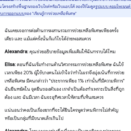
น โครงสร้างพื้นฐานของเว็บไซต์หรือเว็บแอปได้ ลองใช้โมดูล
รูปแบบ คอมโพเนนต์
บบการออกแบบ
ของ "เรียนรู้การช่วยเหลือพิเศษ"
ฉันเคยเจอการต่อต้านการผสานรวมการช่วยเหลือพิเศษเพียงครั้ง
เดียว และ แม้แต่ครั้งนั้นก็แก้ไขได้ง่ายพอสมควร
Alexandra
: คุณช่วยอธิบายข้อมูลเพิ่มเติมให้ฉันทราบได้ไหม
Elisa
: ตอนที่ฉันเริ่มทำงานด้านวิศวกรรมการช่วยเหลือพิเศษ ฉันใช้
เวลาเพียง 20% ผู้ใช้บางคนไม่เข้าใจว่าทำไมเราจึงมุ่งเน้นที่การช่วย
เหลือพิเศษ มีคนกล่าวว่า "ประชากรเพียง 1% เท่านั้นที่มีความพิการ"
ฉันยืนหยัดใน จุดยืนของตัวเอง เราจำเป็นต้องทำเพราะเป็นสิ่งที่ถูก
ต้อง และ ฉันมีเวลา ฉันจะอุทิศเวลาให้ตามที่เห็นสมควร
แน่นอนว่าคงเป็นเรื่องยากที่จะได้ยินใครพูดว่าคนพิการไม่สำคัญ
หรือเป็นกลุ่มที่มีขนาดเล็กเกินไป