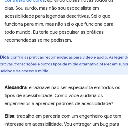
contraste de cores
, aprendo coisas novas todos os
dias. Sou surdo, mas não sou especialista em
acessibilidade para legendas descritivas. Sei o que
funciona para mim, mas não sei o que funciona para
todo mundo. Eu teria que pesquisar as práticas
recomendadas se me pedissem.
Dica
:
confira as práticas recomendadas para
vídeo e áudio
. As legend
critivas, transcrições e outros tipos de mídia alternativa oferecem supo
gualdade de acesso à mídia.
Alexandra
: é razoável não ser especialista em todos os
tipos de acessibilidade. Como você ajudaria os
engenheiros a aprender padrões de acessibilidade?
Elisa
: trabalho em parceria com um engenheiro que tem
interesse em acessibilidade. Vou entregar um bug para