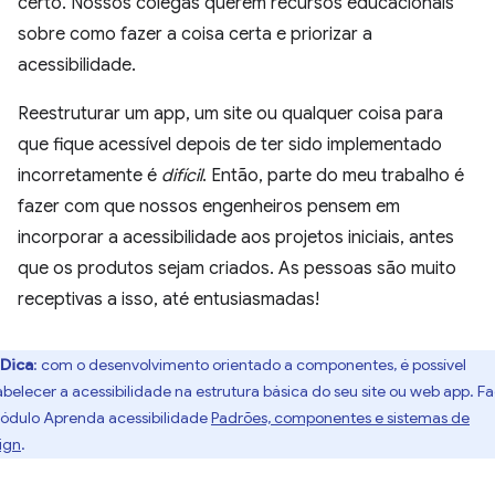
certo. Nossos colegas querem recursos educacionais
sobre como fazer a coisa certa e priorizar a
acessibilidade.
Reestruturar um app, um site ou qualquer coisa para
que fique acessível depois de ter sido implementado
incorretamente é
difícil
. Então, parte do meu trabalho é
fazer com que nossos engenheiros pensem em
incorporar a acessibilidade aos projetos iniciais, antes
que os produtos sejam criados. As pessoas são muito
receptivas a isso, até entusiasmadas!
Dica
:
com o desenvolvimento orientado a componentes, é possível
abelecer a acessibilidade na estrutura básica do seu site ou web app. F
ódulo Aprenda acessibilidade
Padrões, componentes e sistemas de
ign
.