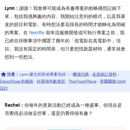
Lynn：
謝謝！我會將可能成為有趣專案的粗略構想記錄下
來，包括我感興趣的內容、我開始注意到的模式，以及我著
迷的節目和電影。有時想法要花很長的時間才能轉化為明確
的專案。在
Nestflix
假串流服務開發成可執行專案之前，我
已經在待辦事項中擱置了幾年的「假電影在真電影中」項
目。我沒有固定的時間表，但只要想找新題材時，通常就會
想到一些想法。
注意：
Lynn 建立的其他專案包括：-
機場代碼
-
名廚統計資料
-
David Rose 的服裝
-
好萊塢年齡差距
-
The Food Place
-
美國國旗 [dot]
設計
Rachel：
你每年的更新活動已經成為一種盛事。你現在是
否覺得必須做這些事，還是仍覺得很有趣？