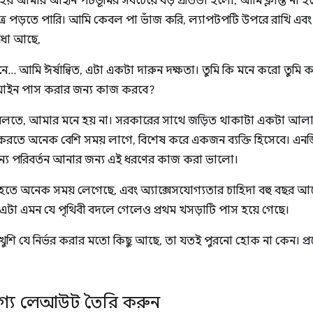
় আমার আইনি পটভূমির সবচেয়ে বড় প্রতিভা হলো, আমি ক্লান্ত না হয়ে অ
িপত্র পড়তে পারি। আমি কেবল পা ভাঁজ করি, ল্যাপটপটি উপরে রাখি এ
বিধা আছে,
নে... আমি ঈর্ষান্বিত, এটা একটা দারুন দক্ষতা। তুমি কি মনে করো তু
টি আইন পাস করার জন্য কাজ করবে?
 বলতে, আমার মনে হয় না। সরকারের সাথে জড়িত থাকাটা একটা আল
 করতে অনেক বেশি সময় লাগে, বিশেষ করে একজন ব্যক্তি হিসেবে। এনজি
র জন্য পরিবর্তন আনার জন্য এই ধরণের কাজ করা ভালো।
ে অনেক সময় লেগেছে, এবং অ্যাক্সেসযোগ্যতার চাহিদা বহু বছর আ
। এটা এমন যে পৃথিবী বদলে গেলেও প্রথম খসড়াটি পাস হয়ে গেছে।
ুশি যে নির্ভর করার মতো কিছু আছে, তা যতই পুরনো হোক না কেন। প
যোগ্য লেআউট তৈরি করুন