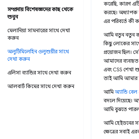
করেছি, কারণ এটি
সম্প্রদায় বিশেষজ্ঞদের কাছ থেকে
করছে। অধ্যাপক 
শুনুন
এর পরিবর্তে কী
মেলানিয়া সামনারের সাথে দেখা
আমি নতুন নতুন ক
করুন
কিছু লোকের সাথ
অলুটিমিলেহিন ওলুশুয়ীর সাথে
প্রয়োজন ছিল। সে
দেখা করুন
আমাদের ব্যবহৃত
এবং CSS শেখা শুরু
এলিসা ব্যান্ডির সাথে দেখা করুন
তাই আমি আমার ফ্
আলবার্ট কিমের সাথে দেখা করুন
আমি
অ্যান্ডি বেল
বদলে দিয়েছে। অ্
আমি বুঝতে পারলা
আমি হেইডনের সাথে
ক্ষেত্রের সবাই এ