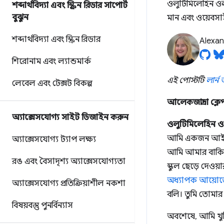
ওলুটিমিলেহিন ওলু
শব্দার্থবিদ্যা এবং স্ক্রিন রিডার সাপোর্ট
বুঝুন
মান এবং ওয়েবসাইট
শব্দার্থবিদ্যা এবং স্ক্রিন রিডার
Alexan
শিরোনাম এবং ল্যান্ডমার্ক
এই পোস্টটি
লার্ন
লেবেল এবং টেক্সট বিকল্প
আলেকজান্দ্রা ক্লে
অ্যাক্সেসযোগ্য সাইট ডিজাইন করুন
ওলুটিমিলেহিন ও
আমি একজন আইনজী
অ্যাক্সেসযোগ্য ট্যাপ লক্ষ্য
আমি আমার বাকি
রঙ এবং বৈসাদৃশ্য অ্যাক্সেসযোগ্যতা
স্কুল ছেড়ে দেওয়
অধ্যাপক আয়োড
অ্যাক্সেসযোগ্য প্রতিক্রিয়াশীল নকশা
বলি। তুমি তোমার 
বিষয়বস্তু পুনর্বিন্যাস
অবশেষে, আমি খুশ