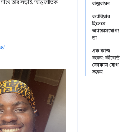
 সাথে তার লড়াই, আন্তর্জাতিক
বাস্তবায়ন
ক্যারিয়ার
হিসেবে
অ্যাক্সেসযোগ্য
তা
ে!
এক কাজ
করুন: কীবোর্ড
ফোকাস যোগ
করুন