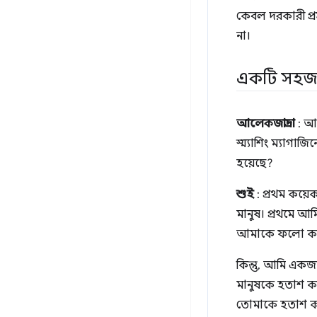
কেবল দরকারী প্রস
না।
একটি সহজলভ
আলেকজান্দ্রা
: আপ
স্ম্যাশিং ম্যাগ
হয়েছে?
শুই
: প্রথম কয়ে
মানুষ। প্রথমে আম
আমাকে ফলো করো 
কিন্তু, আমি একজন
মানুষকে হতাশ ক
তোমাকে হতাশ 