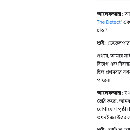
আলেকজান্দ্রা
: আ
The Detect"
এব
চাও?
শুই
: ডেভেলপারদ
প্রথমে, আমার সা
বিভাগ এবং নিবন্ধে
ছিল প্রথমবার যখ
পারেন।
আলেকজান্দ্রা
: যখ
তৈরি করো, আমরা প
যোগাযোগ পৃষ্ঠা। 
তখনই এর উত্তর দ