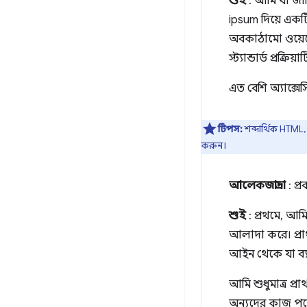
শুই
: আমি যা জা
ipsum দিয়ে একট
অবকাঠামো ওয়েবে
স্ট্যান্ডার্ড প্র
এত বেশি অ্যাক্
টিপস:
শব্দার্থিক HTML
করুন।
আলেকজান্দ্রা
: প্
শুই
: প্রথমে, আ
আলাদা করে। প্র
আইন থেকে যা ব্য
আমি শুধুমাত্র প
অন্যদের কাজ পড়ে