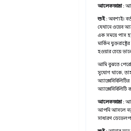
আলেকজান্দ্রা
: আম
শুই
: অবশ্যই। ব
যেখানে ওয়েব অ্যা
এক সময়ে পাস হয়
মার্কিন যুক্তরা
হওয়ার চেয়ে ভা
আমি বুঝতে পেরেছ
সুযোগ থাকে, তাহ
অ্যাক্সেসিবিলিটি
অ্যাক্সেসিবিলিটি
আলেকজান্দ্রা
: আম
আপনি আসলে নতুন
সাধারণ ডেভেলপারও