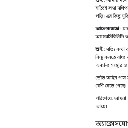
শুই
: আমার মনে হয
সত্যিই লম্বা নথ
পড়ি। এর কিছু সু
আলেকজান্দ্রা
: মা
অ্যাক্সেসিবিলি
শুই
: সত্যি কথা
কিছু করতে বাধ্য
অন্যান্য সংস্থা
ভৌত আইন পাস হত
বেশি বেড়ে গেছে
পরিশেষে, আমরা খ
আছে।
অ্যাক্সেস