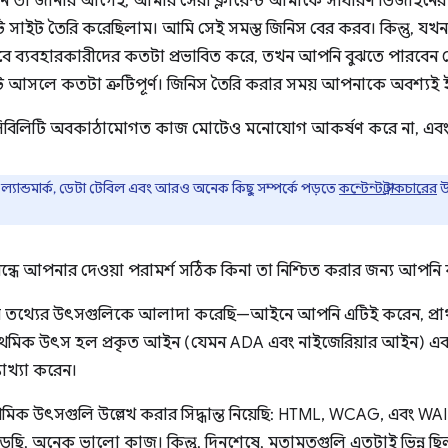
নি তা জানার আগেই, আমার সেরা ক্লায়েন্ট আমাকে সাধারণ ডিজাইনের
ি সাইট তৈরি করেছিলাম। আমি সেই সমস্ত জিনিস বের করব। কিন্তু, যখন
 ব্যবহারকারীদের কতটা প্রভাবিত করে, তখন আপনি বুঝতে পারবেন যে
ক্রিয়াটি আসলে কতটা ত্রুটিপূর্ণ। জিনিস তৈরি করার সময় আপনাকে অবশ্যই
সেসিবিলিটি অবকাঠামোগত কাজ মোটেও মনোযোগ আকর্ষণ করে না, এবং 
, ল্যান্ডমার্ক, ডেটা টেবিল এবং আরও অনেক কিছু সম্পর্কে পড়তে
কন্টেন্ট স্ট্রাকচারের
উ
রবন্ধে আপনার দেওয়া পরামর্শ সঠিক কিনা তা নিশ্চিত করার জন্য আপন
মি তথ্যের উৎসগুলিকে আলাদা করেছি—আইনে আপনি এটিই করেন, প্রা
াথমিক উৎস হল প্রকৃত আইন (যেমন ADA এবং নাইজেরিয়ার আইন) এবং
াখ্যা করেন।
্রাথমিক উৎসগুলি উল্লেখ করার সিদ্ধান্ত নিয়েছি: HTML, WCAG, এবং 
ছি, অনেক ভালো কাজ। কিন্তু, দিনশেষে, মতামতগুলি এতটাই ভিন্ন ছিল য