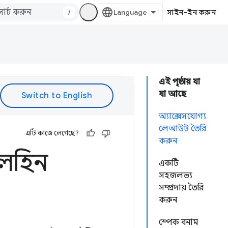
/
সাইন-ইন করুন
এই পৃষ্ঠায় যা
যা আছে
অ্যাক্সেসযোগ্য
লেআউট তৈরি
এটি কাজে লেগেছে?
করুন
িলহিন
একটি
সহজলভ্য
সম্প্রদায় তৈরি
করুন
স্পেক বনাম