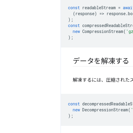
const
readableStream
=
awai
(
response
)
=
>
response
.
bo
);
const
compressedReadableStr
new
CompressionStream
(
'g
);
データを解凍する
解凍するには、圧縮された
const
decompressedReadableS
new
DecompressionStream
(
);