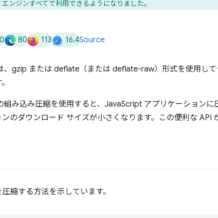
ザ エンジンすべてで利用できるようになりました。
0
80
113
16.4
Source
、gzip または deflate（または deflate-raw）形式を
す。
ams API の組み込み圧縮を使用すると、JavaScript アプリケー
ンのダウンロード サイズが小さくなります。この便利な API
。
を圧縮する方法を示しています。