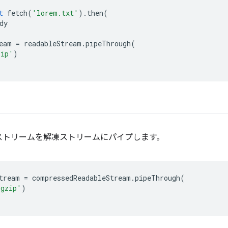
t
fetch
(
'lorem.txt'
).
then
(
dy
eam
=
readableStream
.
pipeThrough
(
zip'
)
ストリームを解凍ストリームにパイプします。
tream
=
compressedReadableStream
.
pipeThrough
(
'gzip'
)