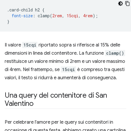
.
card-child h2 
{
font-size
:
 clamp
(
2rem
,
15cqi
,
4rem
);
}
Il valore
15cqi
riportato sopra si riferisce al 15% delle
dimensioni in linea del contenitore. La funzione
clamp()
restituisce un valore minimo di 2rem e un valore massimo
di 4rem. Nel frattempo, se
15cqi
è compreso tra questi
valori, il testo si ridurrà e aumenterà di conseguenza.
Una query del contenitore di San
Valentino
Per celebrare l'amore per le query sui contenitori in
occasione di questa festa, abbiamo creato una cartolina