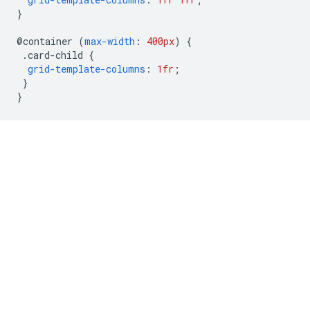
}
@
container 
(
max-width
:
400px
)
{
.
card-child 
{
grid-template-columns
:
1fr
;
}
}