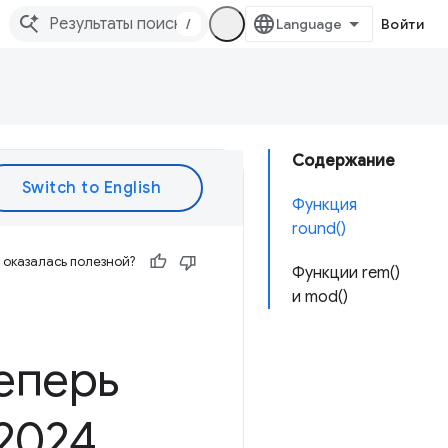
/
Войти
Содержание
Функция
round()
оказалась полезной?
Функции rem()
и mod()
еперь
2024
.