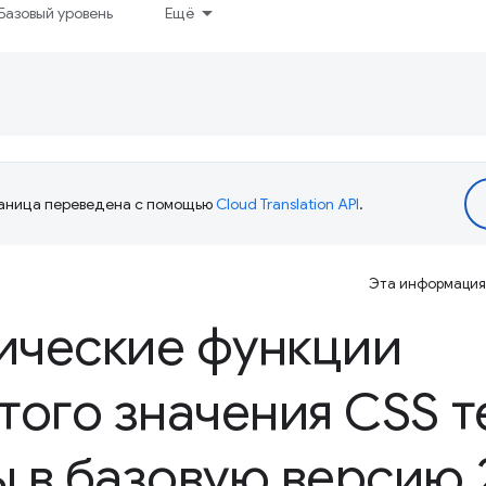
Базовый уровень
Ещё
аница переведена с помощью
Cloud Translation API
.
Эта информация 
ические функции
того значения CSS т
 в базовую версию 