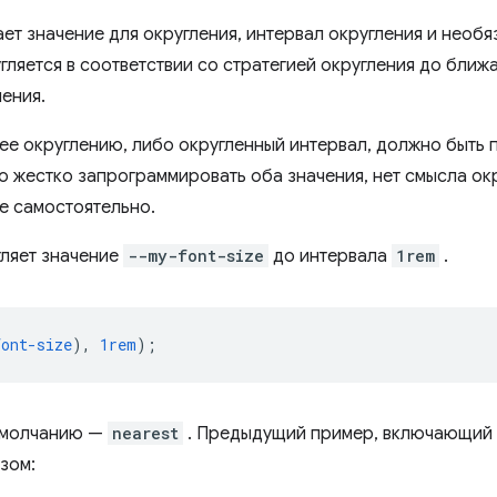
ет значение для округления, интервал округления и необ
гляется в соответствии со стратегией округления до ближ
ления.
е округлению, либо округленный интервал, должно быть 
о жестко запрограммировать оба значения, нет смысла окр
е самостоятельно.
ляет значение
--my-font-size
до интервала
1rem
.
font-size
),
1rem
);
 умолчанию —
nearest
. Предыдущий пример, включающий 
зом: