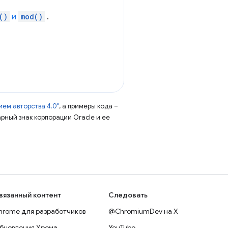
()
и
mod()
.
ем авторства 4.0"
, а примеры кода –
арный знак корпорации Oracle и ее
вязанный контент
Следовать
hrome для разработчиков
@ChromiumDev на X
бновления Хрома
YouTube