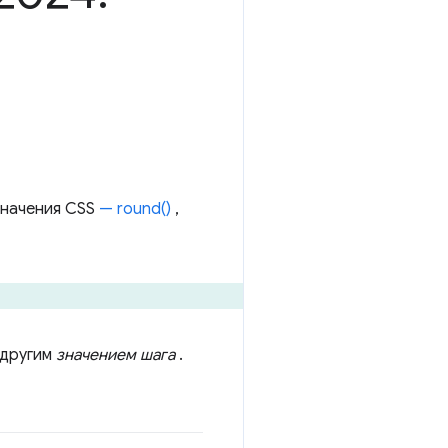
значения CSS
— round()
,
 другим
значением шага
.