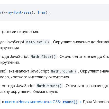
r
(
--my-font-size
),
1rem
);
тратегии округления:
да JavaScript
Math.ceil()
. Округляет значение до ближа
кругления.
етода JavaScript
Math.floor()
. Округляет значение до бл
кругления.
ию): эквивалент JavaScript
Math.round()
. Округляет знач
исла, кратного интервалу округления.
т метода JavaScript
Math.trunc()
. Округляет значение д
рвалу округления, ближе к нулю.
)
в
книге «Новая математика CSS:
round()
»
Дэна Уилсона