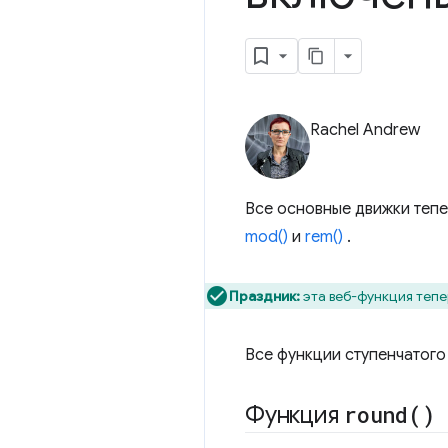
Rachel Andrew
Все основные движки теп
mod()
и
rem()
.
Праздник:
эта веб-функция тепе
Все функции ступенчатого
Функция
round(
)