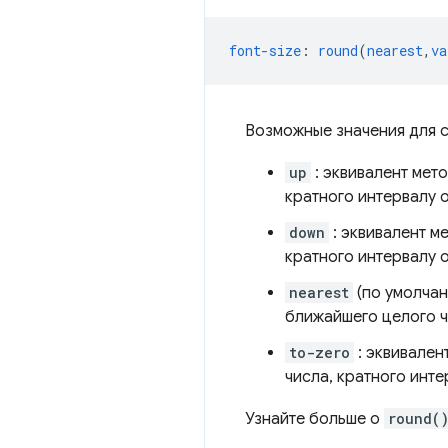
font-size
:
round
(
nearest
,
va
Возможные значения для с
up
: эквивалент мето
кратного интервалу о
down
: эквивалент м
кратного интервалу о
nearest
(по умолчан
ближайшего целого ч
to-zero
: эквивален
числа, кратного инте
Узнайте больше о
round(