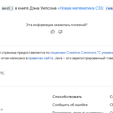
и
mod()
в книге Дэна Уилсона
«Новая математика CSS:
rem
Эта информация оказалась полезной?
ой странице предоставляется по
лицензии Creative Commons "С указани
б этом написано в
правилах сайта
. Java – это зарегистрированный тов
TC.
Способствовать
С
Сообщить об ошибке
C
 и
Посмотреть открытые вопросы
О