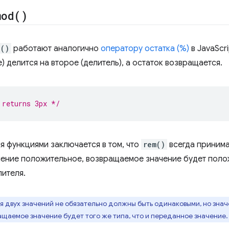
mod(
)
d()
работают аналогично
оператору остатка (%)
в JavaScr
) делится на второе (делитель), а остаток возвращается.
 returns 3px */
я функциями заключается в том, что
rem()
всегда принима
чение положительное, возвращаемое значение будет поло
ителя.
 двух значений не обязательно должны быть одинаковыми, но зна
ащаемое значение будет того же типа, что и переданное значение.