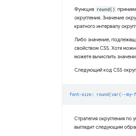
Функция
round()
принима
округления. Значение окру
кратного интервалу округ
Либо значение, подлежаще
свойством CSS. Хотя можн
можете вычислить значени
Следующий код CSS округ
font-size
:
round
(
var
(
--my-
Стратегия округления по
выглядит следующим обра