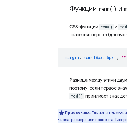
Функции
rem(
)
и
CSS-функции
rem()
и
mo
значения: первое (делимое
margin
:
rem
(
18px
,
5px
);
/*
Разница между этими двум
поэтому, если первое зна
mod()
принимает знак дел
Примечание.
Единицы измерения
числа, размера или процента. Возвр