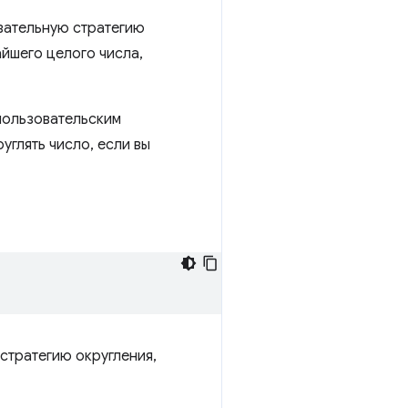
язательную стратегию
айшего целого числа,
пользовательским
углять число, если вы
стратегию округления,