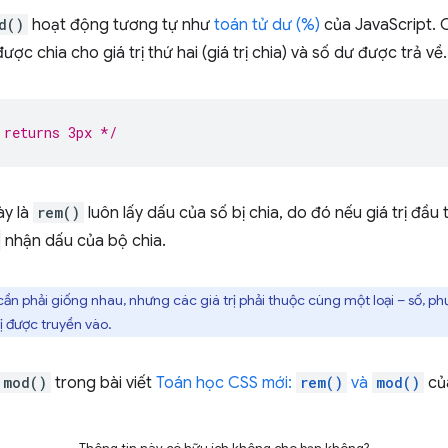
d()
hoạt động tương tự như
toán tử dư (%)
của JavaScript. C
) được chia cho giá trị thứ hai (giá trị chia) và số dư được trả về.
 returns 3px */
ày là
rem()
luôn lấy dấu của số bị chia, do đó nếu giá trị đầu ti
nhận dấu của bộ chia.
 cần phải giống nhau, nhưng các giá trị phải thuộc cùng một loại – số, p
trị được truyền vào.
mod()
trong bài viết
Toán học CSS mới:
rem()
và
mod()
củ