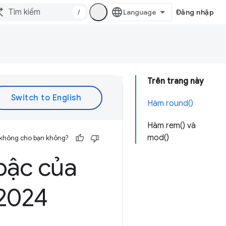
/
Đăng nhập
Trên trang này
Hàm round()
Hàm rem() và
mod()
 không cho bạn không?
 bậc của
 2024