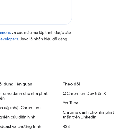
ommons
và các mẫu mã lập trình được cấp
Developers
. Java là nhãn hiệu đã đăng
ội dung liên quan
Theo dõi
hrome dành cho nhà phát
@ChromiumDev trên X
iển
YouTube
ản cập nhật Chromium
Chrome dành cho nhà phát
hiên cứu điển hình
triển trên LinkedIn
dcast và chương trình
RSS