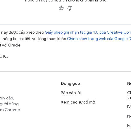
Thông tin này có hữu ích không cho bạn không?
ng này được cấp phép theo
Giấy phép ghi nhận tác giả 4.0 của Creative C
t thông tin chi tiết, vui lòng tham khảo
Chính sách trang web của Google 
t với Oracle.
 UTC.
Đóng góp
N
Báo cáo lỗi
C
tr
ruy cập,
Xem các sự cố mở
người dùng
B
nhóm Chrome
Ng
Po