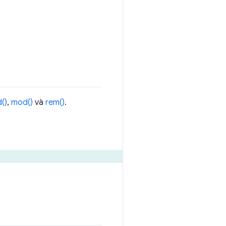
()
,
mod()
và
rem()
.