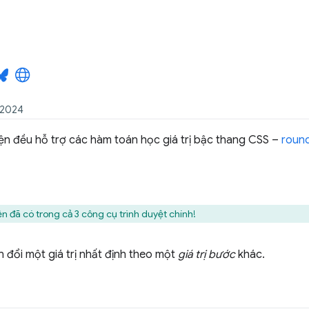
 2024
iện đều hỗ trợ các hàm toán học giá trị bậc thang CSS –
round
n đã có trong cả 3 công cụ trình duyệt chính!
n đổi một giá trị nhất định theo một
giá trị bước
khác.