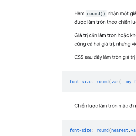
Hàm
round()
nhận một giá 
được làm tròn theo chiến lư
Giá trị cần làm tròn hoặc k
cứng cả hai giá trị, nhưng v
CSS sau đây làm tròn giá tr
font-size
:
round
(
var
(
--my-
Chiến lược làm tròn mặc địn
font-size
:
round
(
nearest
,
va