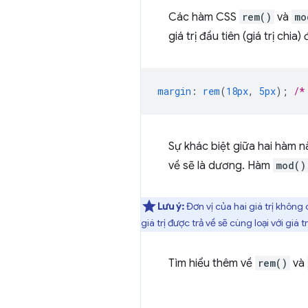
Các hàm CSS
rem()
và
mo
giá trị đầu tiên (giá trị chia
margin
:
rem
(
18px
,
5px
);
/*
Sự khác biệt giữa hai hàm n
về sẽ là dương. Hàm
mod()
Lưu ý:
Đơn vị của hai giá trị không
giá trị được trả về sẽ cùng loại với giá 
Tìm hiểu thêm về
rem()
và