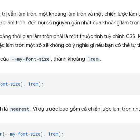
trị cần làm tròn, một khoảng làm tròn và một chiến lược làm t
ợc làm tròn, đến bội số nguyên gần nhất của khoảng làm tròn
hoảng thời gian làm tròn phải là một thuộc tính tuỳ chỉnh CSS
iệc làm tròn một số sẽ không có ý nghĩa gì nếu bạn có thể tự tí
ị của
--my-font-size
, thành khoảng
1rem
.
font-size
),
1rem
);
h là
nearest
. Ví dụ trước bao gồm cả chiến lược làm tròn nh
r
(
--my-font-size
),
1rem
);