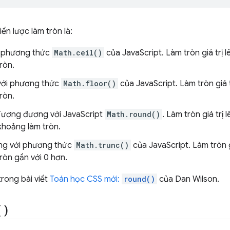
iến lược làm tròn là:
i phương thức
Math.ceil()
của JavaScript. Làm tròn giá trị 
ròn.
với phương thức
Math.floor()
của JavaScript. Làm tròn giá 
ròn.
Tương đương với JavaScript
Math.round()
. Làm tròn giá trị
khoảng làm tròn.
ng với phương thức
Math.trunc()
của JavaScript. Làm tròn g
ròn gần với 0 hơn.
rong bài viết
Toán học CSS mới:
round()
của Dan Wilson.
(
)