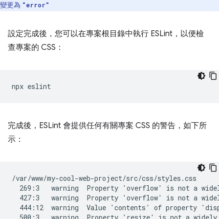
變更為
"error"
設定完成後，您可以在專案根目錄中執行 ESLint，以便檢
查專案的 CSS：
完成後，ESLint 會提供任何有關專案 CSS 的警告，如下所
示：
/var/www/my-cool-web-project/src/css/styles.css

  269:3   warning  Property 'overflow' is not a widel
  427:3   warning  Property 'overflow' is not a widel
  444:12  warning  Value 'contents' of property 'disp
  500:3   warning  Property 'resize' is not a widely 