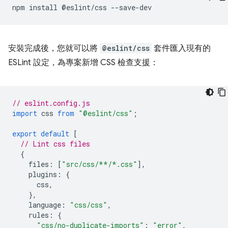
安裝完成後，您就可以將
@eslint/css
套件匯入現有的
ESLint 設定，為專案新增 CSS 檢查支援：
// eslint.config.js
import
css
from
"@eslint/css"
;
export
default
[
// Lint css files
{
files
:
[
"src/css/**/*.css"
],
plugins
:
{
css
,
},
language
:
"css/css"
,
rules
:
{
"css/no-duplicate-imports"
:
"error"
,