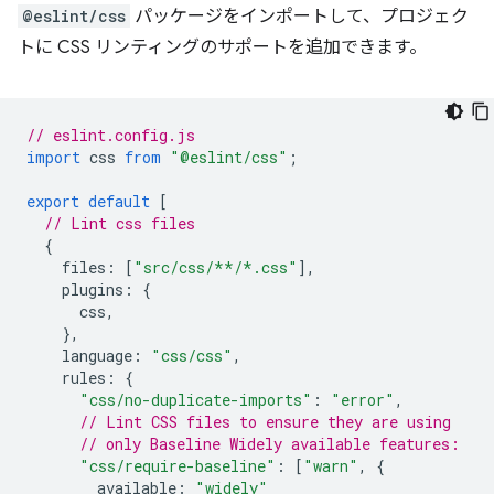
@eslint/css
パッケージをインポートして、プロジェク
トに CSS リンティングのサポートを追加できます。
// eslint.config.js
import
css
from
"@eslint/css"
;
export
default
[
// Lint css files
{
files
:
[
"src/css/**/*.css"
],
plugins
:
{
css
,
},
language
:
"css/css"
,
rules
:
{
"css/no-duplicate-imports"
:
"error"
,
// Lint CSS files to ensure they are using
// only Baseline Widely available features:
"css/require-baseline"
:
[
"warn"
,
{
available
:
"widely"