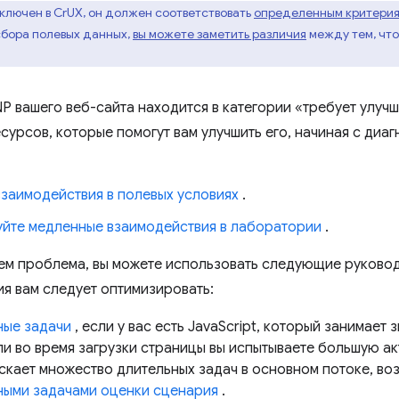
ключен в CrUX, он должен соответствовать
определенным критерия
сбора полевых данных,
вы можете заметить различия
между тем, что 
NP вашего веб-сайта находится в категории «требует улуч
урсов, которые помогут вам улучшить его, начиная с диаг
заимодействия в полевых условиях
.
уйте медленные взаимодействия в лаборатории
.
 чем проблема, вы можете использовать следующие руковод
ия вам следует оптимизировать:
ные задачи
, если у вас есть JavaScript, который занимает 
ли во время загрузки страницы вы испытываете большую а
скает множество длительных задач в основном потоке, воз
ными задачами оценки сценария
.