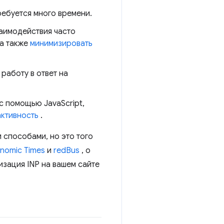
ребуется много времени.
аимодействия часто
 а также
минимизировать
 работу в ответ на
с помощью JavaScript,
активность
.
 способами, но это того
nomic Times
и
redBus
, о
изация INP на вашем сайте