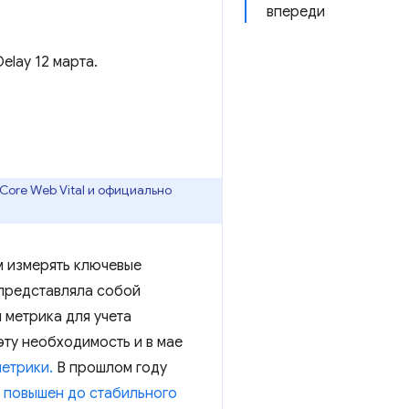
впереди
elay 12 марта.
Core Web Vital и официально
м измерять ключевые
представляла собой
 метрика для учета
эту необходимость и в мае
етрики.
В прошлом году
т повышен до стабильного