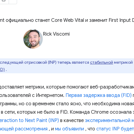
t официально станет Core Web Vital и заменит First Input D
Rick Viscomi
следующей отрисовкой (INP) теперь является
стабильной
метрикой 
ID)
.
оставляет метрики, которые помогают веб-разработчика
ользователей с Интернетом.
Первая задержка ввода (FID)
граммы, но со временем стало ясно, что необходима новая
в сети, которых не было в FID. Команда Chrome осознала 
teraction to Next Paint (INP)
в качестве
экспериментальной м
ающей рассмотрения
, и
мы объявили
, что
статус INP буде