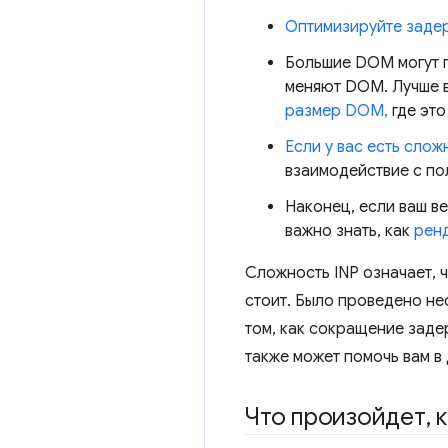
Оптимизируйте заде
Большие DOM могут п
меняют DOM. Лучше 
размер DOM,
где это
Если у вас есть сло
взаимодействие с по
Наконец, если ваш в
важно знать, как
ренд
Сложность INP означает, 
стоит. Было проведено не
том, как сокращение заде
также может помочь вам в
Что произойдет
,
к