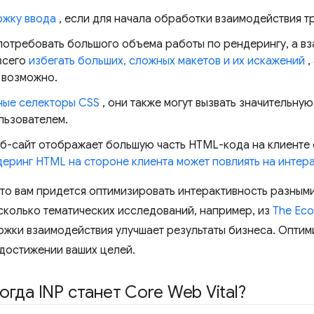
ржку ввода
, если для начала обработки взаимодействия т
отребовать большого объема работы по рендерингу, а вз
всего
избегать больших, сложных макетов и их искажений
,
 возможно.
жные селекторы CSS
, они также могут вызвать значительную
льзователем.
еб-сайт отображает большую часть HTML-кода на клиенте 
еринг HTML на стороне клиента может повлиять на интер
что вам придется оптимизировать интерактивность разными
сколько тематических исследований, например, из
The Eco
ржки взаимодействия улучшает результаты бизнеса. Оптим
 достижении ваших целей.
огда INP станет Core Web Vital?