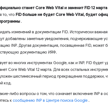
официально станет Core Web Vital и заменит FID 12 марта
я то, что
FID больше не будет Core Web Vital, будет офи
 программы
.
жидать изменений в документации FID. Исторически важная
удут добавлены заметные уведомления, подчеркивающие ус
цию INP. Другая документация, посвященная FID, может 
етствующую документацию ИЯФ.
ует во многих инструментах Google, как и INP. FID будет 
анет Core Web Vital 12 марта. Для всех остальных инструмен
редложен шестимесячный период прекращения поддержки, 
й код.
какие-либо вопросы о том, что означает включение INP в 
итесь к
сообщению INP в Центре поиска Google
.