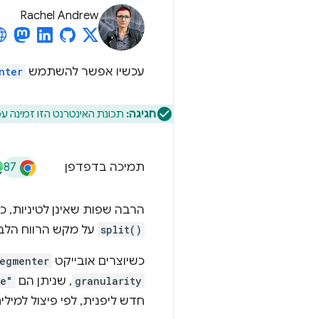
Rachel Andrew
עכשיו אפשר להשתמש
nter
חגיגה:
תכונת האינטרנט הזו זמינה עכשיו בכל
87
תמיכה בדפדפן
הרבה שפות שאינן לטיניות, כמו ס
split()
על מקש הרווח הלבן
כשיוצרים אובייקט
Segmenter
granularity
, שניתן הם
me"
חדש ליפנית, לפי פיצול למילים