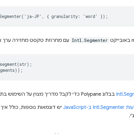
Segmenter
(
'
ja
-
JP
'
,
{
granularity
:
'
word
'
});
Intl.Segmenter
עם מחרוזת טקסט מחזירה ערך אי
segment
(
str
);
egments
));
בבלוג Polypane כדי לקבל מדריך מצוין על השימוש בתכונה הזו.
JavaScr
יש דוגמאות נוספות, כולל אי
י.