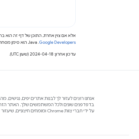
אלא אם צוין אחרת, התוכן של דף זה הוא ברי
Google Developers‏
.‏ Java הוא סימן מסחרי רשום של חברת Oracle ו/או של השותפים העצמאיים שלה.
עדכון אחרון: 2024-04-18 (שעון UTC).
אנחנו רוצים לעזור לך לבנות אתרים יפים, נגישים, מ
בדפדפנים שונים ולכל המשתמשים שלך. האתר הזה 
על ידי חברי צוות Chrome ומומחים חיצוניים, שיעזור לכם בתהליך הזה.