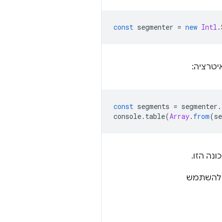
const
segmenter
=
new
Intl
.
טרציה:
const
segments
=
segmenter
.
console
.
table
(
Array
.
from
(
s
ך להשתמש