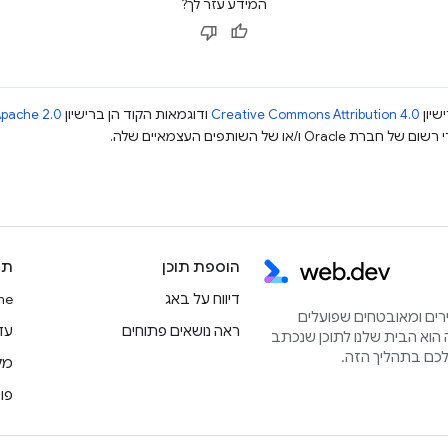
המידע עזר לך?
שיון
Creative Commons Attribution 4.0
ודוגמאות הקוד הן ברישיון
pache 2.0
הוספת תוכן
תו
דיווח על באג
rome
הירים ומאובטחים שפועלים
ראה נושאים פתוחים
עדכוני
הוא הבית שלנו לתוכן שנכתב
מק
פו