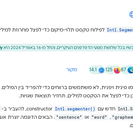
Intl.Segme
לפילוח טקסט תלוי-מיקום כדי לפצל מחרוזת למילים
 שלושת מנועי הדפדפנים העיקריים, והחל מ-16 באפריל 2024 היא
ly
14.1
125
87
מקור
ינית ויפנית, לא משתמשים ברווחים כדי להפריד בין המילים. לכן, שימו
 כדי לפצל את הטקסט למילים, תחזיר תוצאות שגויות.
Intl.
חדש עם
Intl.segmenter()
constructor, להעביר ב-
e
"graphe
,
"word"
או
"sentence"
. הבאים הדוגמה יוצרת אוב
.