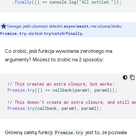
.
finally
(()
=
>
console
.
log
(
"All settled."
));
Uwaga: jeśli używasz składni
/
, nie używaj bloku
async
await
, ale blok
/
/
.
Promise.try
try
catch
finally
Co zrobić, jeśli funkcja wywołania zwrotnego ma
argumenty? Możesz to zrobić na 2 sposoby:
// This creates an extra closure, but works:
Promise
.
try
(()
=
>
callback
(
param1
,
param2
));
// This doesn't create an extra closure, and still w
Promise
.
try
(
callback
,
param1
,
param2
);
Główną zaletą funkcji
Promise.try
jest to, że pozwala