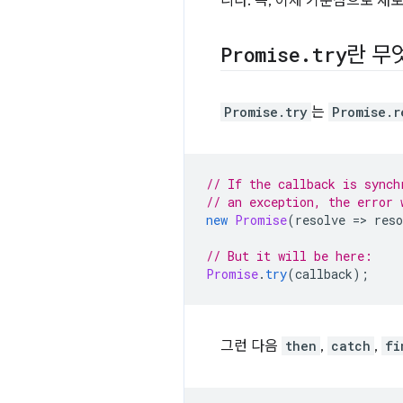
니다. 즉, 이제 기준점으로 새
Promise
.
try
란 무
Promise.try
는
Promise.r
// If the callback is synch
// an exception, the error 
new
Promise
(
resolve
=
>
reso
// But it will be here:
Promise
.
try
(
callback
);
그런 다음
then
,
catch
,
fi