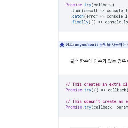
Promise
.
try
(
callback
)
.
then
(
result
=
>
console
.
l
.
catch
(
error
=
>
console
.
l
.
finally
(()
=
>
console
.
lo
참고:
/
문법을 사용하는
async
await
콜백 함수에 인수가 있는 경우 
// This creates an extra cl
Promise
.
try
(()
=
>
callback
// This doesn't create an e
Promise
.
try
(
callback
,
para