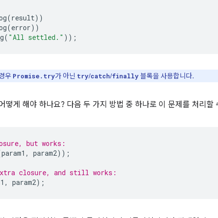
og
(
result
))
og
(
error
))
g
(
"All settled."
));
 경우
가 아닌
/
/
블록을 사용합니다.
Promise.try
try
catch
finally
어떻게 해야 하나요? 다음 두 가지 방법 중 하나로 이 문제를 처리할 
osure, but works:
(
param1
,
param2
));
xtra closure, and still works:
m1
,
param2
);