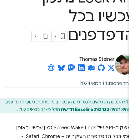
כשיו בכל
דפדפנים
Thomas Steiner
יך פרסום: 14 במאי 2024
חה:
התכונה הזו לאינטרנט זמינה עכשיו בכל שלושת מנועי הדפדפנים
, והיא תהיה
בגרסת Baseline חדשה
החל מ-14 במאי 2024.
ממשק ה-API של Screen Wake Lock זמין עכשיו באופן
רשמי בכל הדפדפנים העיקריים – Chrome,‏ Safari ו-