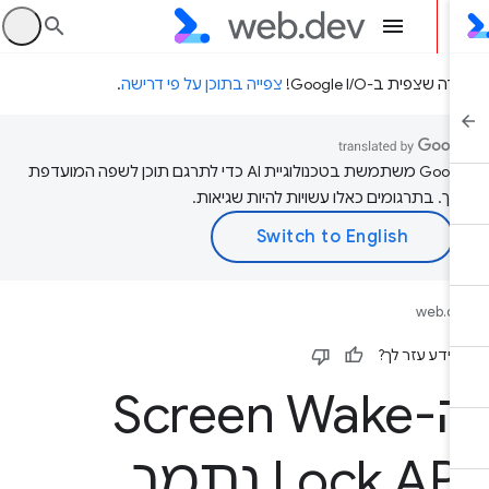
היכ
דה שצפית ב-Google I/O!
צפייה בתוכן על פי דרישה
.
‫Google משתמשת בטכנולוגיית AI כדי לתרגם תוכן לשפה המועדפת
יך. בתרגומים כאלו עשויות להיות שגיאות.
web.d
ידע עזר לך?
ה-Screen Wake
Lock API נתמך