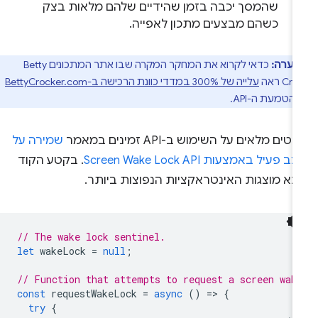
שהמסך יכבה בזמן שהידיים שלהם מלאות בצק
כשהם מבצעים מתכון לאפייה.
הערה:
כדאי לקרוא את המחקר המקרה שבו אתר המתכונים Betty
C ראה
עלייה של 300% במדדי כוונת הרכישה ב-BettyCrocker.com
הטמעת ה-API.
טים מלאים על השימוש ב-API זמינים במאמר
שמירה על
ב פעיל באמצעות Screen Wake Lock API
. בקטע הקוד
בא מוצגות האינטראקציות הנפוצות ביותר.
// The wake lock sentinel.
let
wakeLock
=
null
;
// Function that attempts to request a screen wak
const
requestWakeLock
=
async
()
=
>
{
try
{