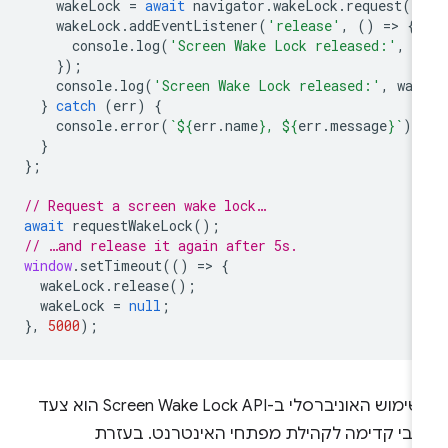
wakeLock
=
await
navigator
.
wakeLock
.
request
()
wakeLock
.
addEventListener
(
'release'
,
()
=
>
{
console
.
log
(
'Screen Wake Lock released:'
,
w
});
console
.
log
(
'Screen Wake Lock released:'
,
wak
}
catch
(
err
)
{
console
.
error
(
`
${
err
.
name
}
, 
${
err
.
message
}
`
);
}
};
// Request a screen wake lock…
await
requestWakeLock
();
// …and release it again after 5s.
window
.
setTimeout
(()
=
>
{
wakeLock
.
release
();
wakeLock
=
null
;
},
5000
);
השימוש האוניברסלי ב-Screen Wake Lock API הוא צעד
יובי קדימה לקהילת מפתחי האינטרנט. בעזרת