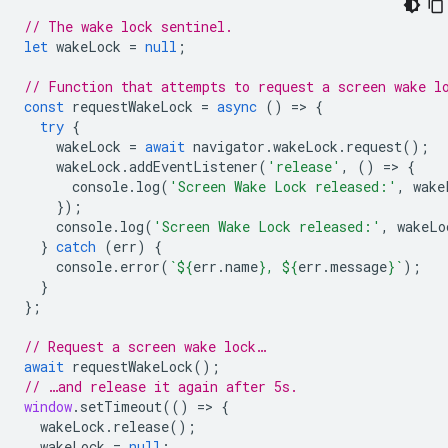
// The wake lock sentinel.
let
wakeLock
=
null
;
// Function that attempts to request a screen wake l
const
requestWakeLock
=
async
()
=
>
{
try
{
wakeLock
=
await
navigator
.
wakeLock
.
request
();
wakeLock
.
addEventListener
(
'release'
,
()
=
>
{
console
.
log
(
'Screen Wake Lock released:'
,
wake
});
console
.
log
(
'Screen Wake Lock released:'
,
wakeLo
}
catch
(
err
)
{
console
.
error
(
`
${
err
.
name
}
, 
${
err
.
message
}
`
);
}
};
// Request a screen wake lock…
await
requestWakeLock
();
// …and release it again after 5s.
window
.
setTimeout
(()
=
>
{
wakeLock
.
release
();
wakeLock
=
null
;