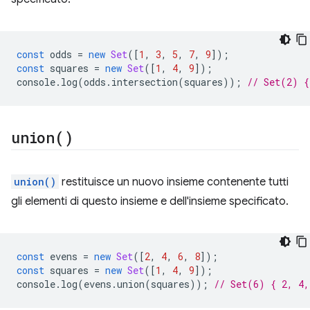
const
odds
=
new
Set
([
1
,
3
,
5
,
7
,
9
]);
const
squares
=
new
Set
([
1
,
4
,
9
]);
console
.
log
(
odds
.
intersection
(
squares
));
// Set(2) {
union(
)
union()
restituisce un nuovo insieme contenente tutti
gli elementi di questo insieme e dell'insieme specificato.
const
evens
=
new
Set
([
2
,
4
,
6
,
8
]);
const
squares
=
new
Set
([
1
,
4
,
9
]);
console
.
log
(
evens
.
union
(
squares
));
// Set(6) { 2, 4,