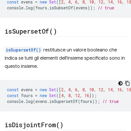
const
evens
=
new
Set
([
2
,
4
,
6
,
8
,
10
,
12
,
14
,
16
,
1
console
.
log
(
fours
.
isSubsetOf
(
evens
));
// true
is
Superset
Of(
)
isSupersetOf()
restituisce un valore booleano che
indica se tutti gli elementi dell'insieme specificato sono in
questo insieme.
const
evens
=
new
Set
([
2
,
4
,
6
,
8
,
10
,
12
,
14
,
16
,
1
const
fours
=
new
Set
([
4
,
8
,
12
,
16
]);
console
.
log
(
evens
.
isSupersetOf
(
fours
));
// true
is
Disjoint
From(
)