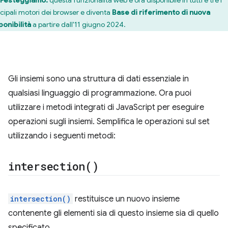
Festeggiamo:
questa funzionalità web è ora disponibile in tutti e tre i
ncipali motori dei browser e diventa
Base di riferimento di nuova
ponibilità
a partire dall'11 giugno 2024.
Gli insiemi sono una struttura di dati essenziale in
qualsiasi linguaggio di programmazione. Ora puoi
utilizzare i metodi integrati di JavaScript per eseguire
operazioni sugli insiemi. Semplifica le operazioni sul set
utilizzando i seguenti metodi:
intersection(
)
intersection()
restituisce un nuovo insieme
contenente gli elementi sia di questo insieme sia di quello
specificato.