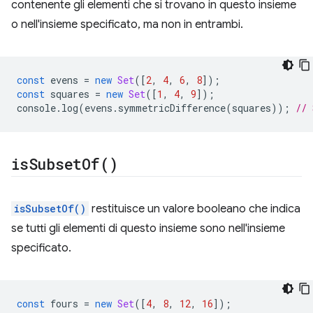
contenente gli elementi che si trovano in questo insieme
o nell'insieme specificato, ma non in entrambi.
const
evens
=
new
Set
([
2
,
4
,
6
,
8
]);
const
squares
=
new
Set
([
1
,
4
,
9
]);
console
.
log
(
evens
.
symmetricDifference
(
squares
));
// 
is
Subset
Of(
)
isSubsetOf()
restituisce un valore booleano che indica
se tutti gli elementi di questo insieme sono nell'insieme
specificato.
const
fours
=
new
Set
([
4
,
8
,
12
,
16
]);