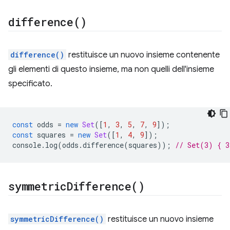
difference(
)
difference()
restituisce un nuovo insieme contenente
gli elementi di questo insieme, ma non quelli dell'insieme
specificato.
const
odds
=
new
Set
([
1
,
3
,
5
,
7
,
9
]);
const
squares
=
new
Set
([
1
,
4
,
9
]);
console
.
log
(
odds
.
difference
(
squares
));
// Set(3) { 3
symmetric
Difference(
)
symmetricDifference()
restituisce un nuovo insieme