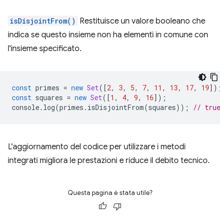
isDisjointFrom()
Restituisce un valore booleano che
indica se questo insieme non ha elementi in comune con
l'insieme specificato.
const
primes
=
new
Set
([
2
,
3
,
5
,
7
,
11
,
13
,
17
,
19
])
const
squares
=
new
Set
([
1
,
4
,
9
,
16
]);
console
.
log
(
primes
.
isDisjointFrom
(
squares
));
// tru
L'aggiornamento del codice per utilizzare i metodi
integrati migliora le prestazioni e riduce il debito tecnico.
Questa pagina è stata utile?