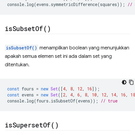
console
.
log
(
evens
.
symmetricDifference
(
squares
));
// 
is
Subset
Of(
)
isSubsetOf()
menampilkan boolean yang menunjukkan
apakah semua elemen set ini ada dalam set yang
ditentukan.
const
fours
=
new
Set
([
4
,
8
,
12
,
16
]);
const
evens
=
new
Set
([
2
,
4
,
6
,
8
,
10
,
12
,
14
,
16
,
1
console
.
log
(
fours
.
isSubsetOf
(
evens
));
// true
is
Superset
Of(
)