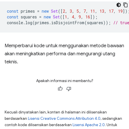
const
primes
=
new
Set
([
2
,
3
,
5
,
7
,
11
,
13
,
17
,
19
])
const
squares
=
new
Set
([
1
,
4
,
9
,
16
]);
console
.
log
(
primes
.
isDisjointFrom
(
squares
));
// tru
Memperbarui kode untuk menggunakan metode bawaan
akan meningkatkan performa dan mengurangi utang
teknis.
Apakah informasi ini membantu?
Kecuali dinyatakan lain, konten di halaman ini dilisensikan
berdasarkan
Lisensi Creative Commons Attribution 4.0
, sedangkan
contoh kode dilisensikan berdasarkan
Lisensi Apache 2.0
. Untuk