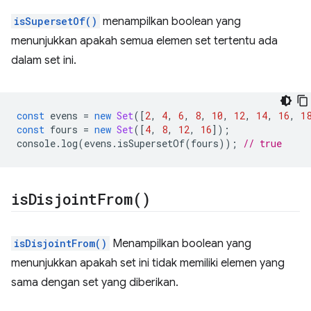
isSupersetOf()
menampilkan boolean yang
menunjukkan apakah semua elemen set tertentu ada
dalam set ini.
const
evens
=
new
Set
([
2
,
4
,
6
,
8
,
10
,
12
,
14
,
16
,
1
const
fours
=
new
Set
([
4
,
8
,
12
,
16
]);
console
.
log
(
evens
.
isSupersetOf
(
fours
));
// true
is
Disjoint
From(
)
isDisjointFrom()
Menampilkan boolean yang
menunjukkan apakah set ini tidak memiliki elemen yang
sama dengan set yang diberikan.