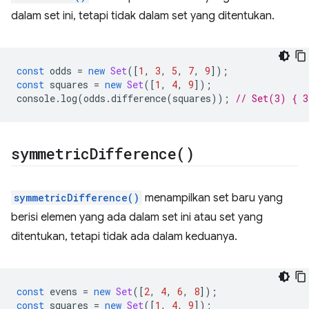
dalam set ini, tetapi tidak dalam set yang ditentukan.
const
odds
=
new
Set
([
1
,
3
,
5
,
7
,
9
]);
const
squares
=
new
Set
([
1
,
4
,
9
]);
console
.
log
(
odds
.
difference
(
squares
));
// Set(3) { 3
symmetric
Difference(
)
symmetricDifference()
menampilkan set baru yang
berisi elemen yang ada dalam set ini atau set yang
ditentukan, tetapi tidak ada dalam keduanya.
const
evens
=
new
Set
([
2
,
4
,
6
,
8
]);
const
squares
=
new
Set
([
1
,
4
,
9
]);