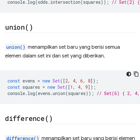
console
.
log
(
odds
.
intersection
(
squares
));
// Set(2) {
union(
)
union()
menampilkan set baru yang berisi semua
elemen dalam set ini dan set yang diberikan.
const
evens
=
new
Set
([
2
,
4
,
6
,
8
]);
const
squares
=
new
Set
([
1
,
4
,
9
]);
console
.
log
(
evens
.
union
(
squares
));
// Set(6) { 2, 4,
difference(
)
difference()
menampilkan set baru yang berisi elemen