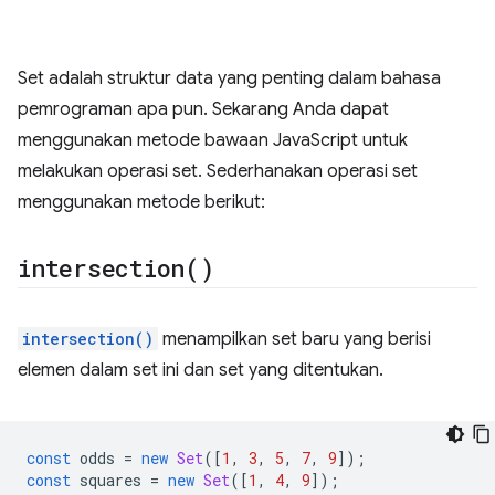
Set adalah struktur data yang penting dalam bahasa
pemrograman apa pun. Sekarang Anda dapat
menggunakan metode bawaan JavaScript untuk
melakukan operasi set. Sederhanakan operasi set
menggunakan metode berikut:
intersection(
)
intersection()
menampilkan set baru yang berisi
elemen dalam set ini dan set yang ditentukan.
const
odds
=
new
Set
([
1
,
3
,
5
,
7
,
9
]);
const
squares
=
new
Set
([
1
,
4
,
9
]);