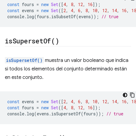
const
fours
=
new
Set
([
4
,
8
,
12
,
16
]);
const
evens
=
new
Set
([
2
,
4
,
6
,
8
,
10
,
12
,
14
,
16
,
1
console
.
log
(
fours
.
isSubsetOf
(
evens
));
// true
is
Superset
Of(
)
isSupersetOf()
muestra un valor booleano que indica
si todos los elementos del conjunto determinado están
en este conjunto.
const
evens
=
new
Set
([
2
,
4
,
6
,
8
,
10
,
12
,
14
,
16
,
1
const
fours
=
new
Set
([
4
,
8
,
12
,
16
]);
console
.
log
(
evens
.
isSupersetOf
(
fours
));
// true