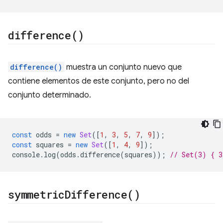
difference(
)
difference()
muestra un conjunto nuevo que
contiene elementos de este conjunto, pero no del
conjunto determinado.
const
odds
=
new
Set
([
1
,
3
,
5
,
7
,
9
]);
const
squares
=
new
Set
([
1
,
4
,
9
]);
console
.
log
(
odds
.
difference
(
squares
));
// Set(3) { 3
symmetric
Difference(
)