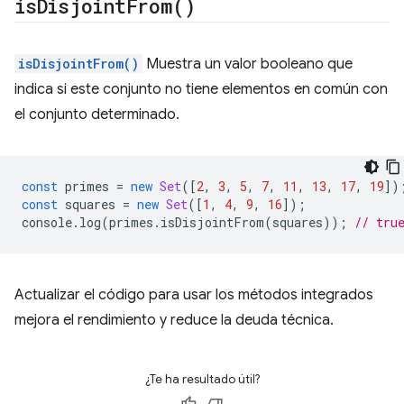
is
Disjoint
From(
)
isDisjointFrom()
Muestra un valor booleano que
indica si este conjunto no tiene elementos en común con
el conjunto determinado.
const
primes
=
new
Set
([
2
,
3
,
5
,
7
,
11
,
13
,
17
,
19
])
const
squares
=
new
Set
([
1
,
4
,
9
,
16
]);
console
.
log
(
primes
.
isDisjointFrom
(
squares
));
// tru
Actualizar el código para usar los métodos integrados
mejora el rendimiento y reduce la deuda técnica.
¿Te ha resultado útil?