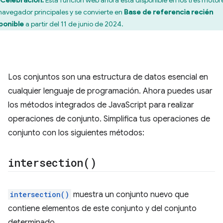
Celebración:
Esta función web ahora está disponible en los tres motor
navegador principales y se convierte en
Base de referencia recién
ponible
a partir del 11 de junio de 2024.
Los conjuntos son una estructura de datos esencial en
cualquier lenguaje de programación. Ahora puedes usar
los métodos integrados de JavaScript para realizar
operaciones de conjunto. Simplifica tus operaciones de
conjunto con los siguientes métodos:
intersection(
)
intersection()
muestra un conjunto nuevo que
contiene elementos de este conjunto y del conjunto
determinado.