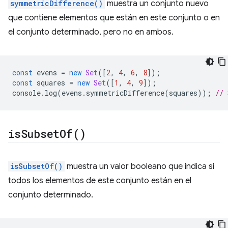
symmetricDifference()
muestra un conjunto nuevo
que contiene elementos que están en este conjunto o en
el conjunto determinado, pero no en ambos.
const
evens
=
new
Set
([
2
,
4
,
6
,
8
]);
const
squares
=
new
Set
([
1
,
4
,
9
]);
console
.
log
(
evens
.
symmetricDifference
(
squares
));
// 
is
Subset
Of(
)
isSubsetOf()
muestra un valor booleano que indica si
todos los elementos de este conjunto están en el
conjunto determinado.