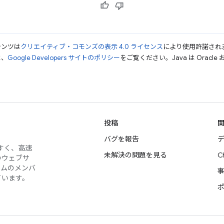
テンツは
クリエイティブ・コモンズの表示 4.0 ライセンス
により使用許諾され
は、
Google Developers サイトのポリシー
をご覧ください。Java は Orac
投稿
バグを報告
デ
やすく、高速
未解決の問題を見る
C
のウェブサ
ームのメンバ
ています。