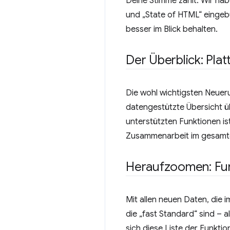
Deine Stimme zählt. Wir ha
und „State of HTML“ eingeb
besser im Blick behalten.
Der Überblick: Pla
Die wohl wichtigsten Neueru
datengestützte Übersicht üb
unterstützten Funktionen is
Zusammenarbeit im gesamten
Heraufzoomen: Fun
Mit allen neuen Daten, die i
die „fast Standard“ sind – 
sich diese Liste der Funktio