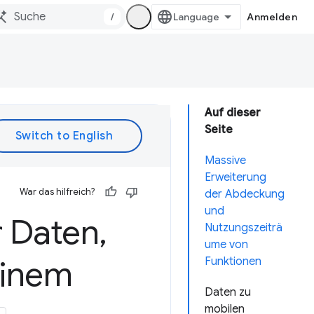
/
Anmelden
Auf dieser
Seite
Massive
Erweiterung
War das hilfreich?
der Abdeckung
und
r Daten
,
Nutzungszeiträ
ume von
 einem
Funktionen
Daten zu
mobilen