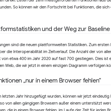
ben direkt Listen der zehn meistgeforderten Funktionen aus d
unden. So können wir den Fortschritt bei Funktionen, die sic
ttformstatistiken und der Weg zur Baseline
ngen sind die neuen plattformweiten Statistiken. Zum ersten M
er die Interoperabilität im Zeitverlauf. Die Anzahl der von al
t von etwa 400 im Jahr 2020 auf fast 700 gestiegen. Dies ist e
 Web, die wir jetzt in einem einzigen Diagramm verfolgen k
ktionen „nur in einem Browser fehlen“
m letzten Jahr hinzugefügt wurden, können wir jetzt eindeutig 
also von allen gängigen Browsern außer einem unterstützt wer
nen, die in einem Browser fehlen, im Laufe der Zeit für jeden B