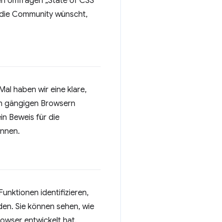
en Umfragen „State of CSS“
h die Community wünscht,
al haben wir eine klare,
len gängigen Browsern
in Beweis für die
önnen.
Funktionen identifizieren,
den. Sie können sehen, wie
rowser entwickelt hat.