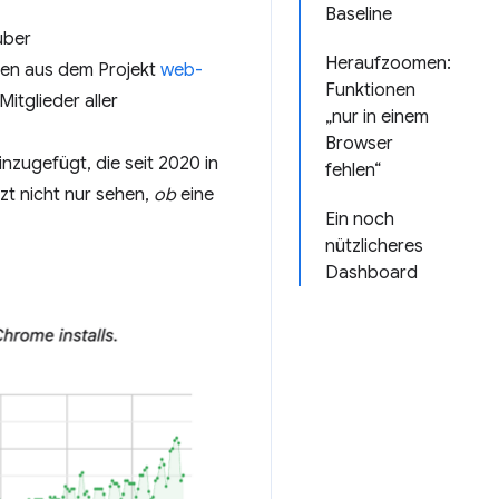
Baseline
über
Heraufzoomen:
men aus dem Projekt
web-
Funktionen
tglieder aller
„nur in einem
Browser
inzugefügt, die seit 2020 in
fehlen“
zt nicht nur sehen,
ob
eine
Ein noch
nützlicheres
Dashboard