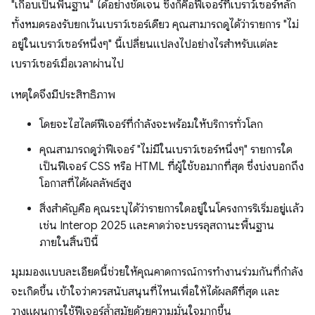
"เกือบเป็นพื้นฐาน" ได้อย่างชัดเจน ซึ่งก็คือฟีเจอร์ที่เบราว์เซอร์หลัก
ทั้งหมดรองรับยกเว้นเบราว์เซอร์เดียว คุณสามารถดูได้ว่ารายการ "ไม่
อยู่ในเบราว์เซอร์หนึ่งๆ" นี้เปลี่ยนแปลงไปอย่างไรสำหรับแต่ละ
เบราว์เซอร์เมื่อเวลาผ่านไป
เหตุใดจึงมีประสิทธิภาพ
โดยจะไฮไลต์ฟีเจอร์ที่กําลังจะพร้อมให้บริการทั่วโลก
คุณสามารถดูว่าฟีเจอร์ "ไม่มีในเบราว์เซอร์หนึ่งๆ" รายการใด
เป็นฟีเจอร์ CSS หรือ HTML ที่ผู้ใช้ขอมากที่สุด ซึ่งบ่งบอกถึง
โอกาสที่ได้ผลลัพธ์สูง
สิ่งสำคัญคือ คุณระบุได้ว่ารายการใดอยู่ในโครงการริเริ่มอยู่แล้ว
เช่น Interop 2025 และคาดว่าจะบรรลุสถานะพื้นฐาน
ภายในสิ้นปีนี้
มุมมองแบบละเอียดนี้ช่วยให้คุณคาดการณ์การทำงานร่วมกันที่กําลัง
จะเกิดขึ้น เข้าใจว่าควรสนับสนุนที่ไหนเพื่อให้ได้ผลดีที่สุด และ
วางแผนการใช้ฟีเจอร์ล้ำสมัยด้วยความมั่นใจมากขึ้น