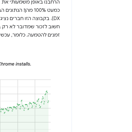
כמעט 100% מהן! הנתונים הבסיסיים מגיעים מהפרויקט
DX). בקבוצה הזו חברים נציגים של כל ספקי הדפדפנים, לצד חברי קהילה.
זמנים להטמעה. כלומר, עכשיו