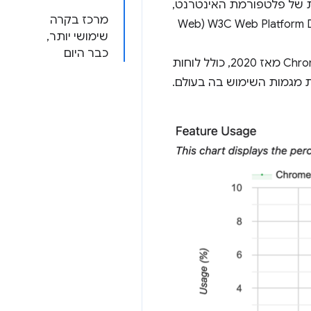
 את היקף המעקב שלנו. לוח הבקרה מכיל עכשיו יותר מ-1,000 תכונות של פלטפורמת האינטרנט,
מרכז בקרה
של קבוצת הקהילה W3C Web Platform DX‏ (Web
שימושי יותר,
כבר היום
חשוב לזכור שמדובר לא רק ברוחב. הוספנו נתוני שימוש של כמעט כל התכונות ששולחו ב-Chrome מאז 2020, כולל לוחות
 מגמות השימוש בה בעולם.