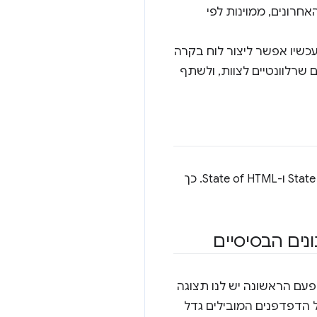
 ב-Chrome וב-Firefox והגיעו ל-Safari ב-12 החודשים האחרונים, ממוינות לפי
שיו אפשר ליצור לוח בקרה
ות של ממשק המשתמש באינטרנט או בממשקי API ספציפיים שרלוונטיים לצוות, ולשתף
הקול שלך חשוב. שילבנו ישירות רשימות של 10 התכונות המבוקשות ביותר מהסקרים State of CSS ו-State of HTML. כך
נים הבסיסיים
עם הראשונה יש לנו תצוגה
 הדפדפנים המובילים גדל