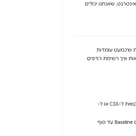
יבת האינטרנט, שאנחנו יכולים
ות ש'כמעט עומדות
אות איך רשימת הדפים
תוכלו לראות אילו מהתכונות האלה 'חסרות בדפדפן אחד' הן גם התכונות המובילות בבקשות ל-CSS או ל-
חשוב לדעת אילו מהם כבר משתתפים ביוזמות כמו Interop 2025 וצפויים להגיע לסטטוס Baseline עד סוף