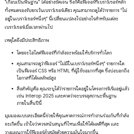
"เกือบเป็นพื้นฐาน" ได้อย่างชัดเจน ซึ่งก็คือฟีเจอร์ที่เบราว์เซอร์หลัก
ทั้งหมดรองรับยกเว้นเบราว์เซอร์เดียว คุณสามารถดูได้ว่ารายการ "ไม่
อยู่ในเบราว์เซอร์หนึ่งๆ" นี้เปลี่ยนแปลงไปอย่างไรสำหรับแต่ละ
เบราว์เซอร์เมื่อเวลาผ่านไป
เหตุใดจึงมีประสิทธิภาพ
โดยจะไฮไลต์ฟีเจอร์ที่กําลังจะพร้อมให้บริการทั่วโลก
คุณสามารถดูว่าฟีเจอร์ "ไม่มีในเบราว์เซอร์หนึ่งๆ" รายการใด
เป็นฟีเจอร์ CSS หรือ HTML ที่ผู้ใช้ขอมากที่สุด ซึ่งบ่งบอกถึง
โอกาสที่ได้ผลลัพธ์สูง
สิ่งสำคัญคือ คุณระบุได้ว่ารายการใดอยู่ในโครงการริเริ่มอยู่แล้ว
เช่น Interop 2025 และคาดว่าจะบรรลุสถานะพื้นฐาน
ภายในสิ้นปีนี้
มุมมองแบบละเอียดนี้ช่วยให้คุณคาดการณ์การทำงานร่วมกันที่กําลัง
จะเกิดขึ้น เข้าใจว่าควรสนับสนุนที่ไหนเพื่อให้ได้ผลดีที่สุด และ
วางแผนการใช้ฟีเจอร์ล้ำสมัยด้วยความมั่นใจมากขึ้น