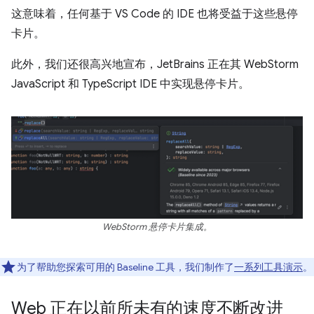
这意味着，任何基于 VS Code 的 IDE 也将受益于这些悬停
卡片。
此外，我们还很高兴地宣布，JetBrains 正在其 WebStorm
JavaScript 和 TypeScript IDE 中实现悬停卡片。
WebStorm 悬停卡片集成。
为了帮助您探索可用的 Baseline 工具，我们制作了
一系列工具演示
。
Web 正在以前所未有的速度不断改进