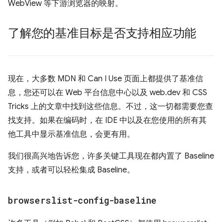
WebView 等下游浏览器的映射。
了解您的基准目标是否支持相应功能
现在，大多数 MDN 和 Can I Use 页面上都提供了基准信
息，您还可以在 Web 平台信息中心以及 web.dev 和 CSS
Tricks 上的文章中找到这些信息。不过，这一切都需要您查
找支持。如果在编码时，在 IDE 中以及在您使用的所有其
他工具中显示基准信息，会更有用。
我们很高兴地告诉您，许多关键工具现在都内置了 Baseline
支持，或者可以轻松集成 Baseline。
browserslist-config-baseline