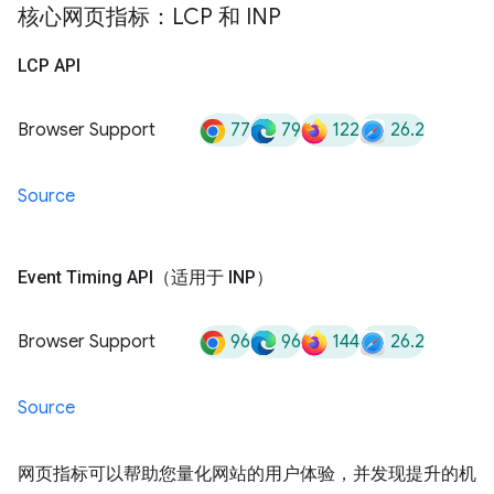
核心网页指标：LCP 和 INP
LCP API
77
79
122
26.2
Browser Support
Source
Event Timing API（适用于 INP）
96
96
144
26.2
Browser Support
Source
网页指标可以帮助您量化网站的用户体验，并发现提升的机