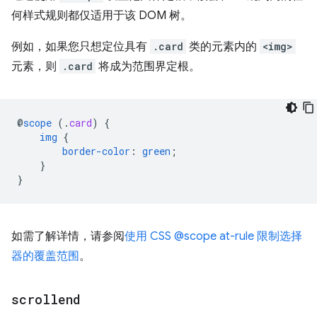
何样式规则都仅适用于该 DOM 树。
例如，如果您只想定位具有
.card
类的元素内的
<img>
元素，则
.card
将成为范围界定根。
@
scope
(
.
card
)
{
img
{
border-color
:
green
;
}
}
如需了解详情，请参阅
使用 CSS @scope at-rule 限制选择
器的覆盖范围
。
scrollend