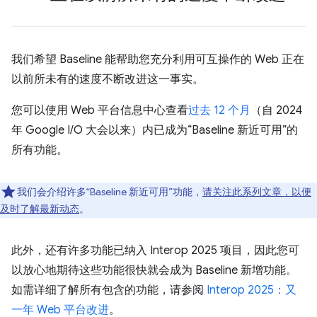
我们希望 Baseline 能帮助您充分利用可互操作的 Web 正在
以前所未有的速度不断改进这一事实。
您可以使用 Web 平台信息中心查看
过去 12 个月
（自 2024
年 Google I/O 大会以来）内已成为“Baseline 新近可用”的
所有功能。
我们会介绍许多“Baseline 新近可用”功能，
请关注此系列文章，以便
及时了解最新动态
。
此外，还有许多功能已纳入 Interop 2025 项目，因此您可
以放心地期待这些功能很快就会成为 Baseline 新增功能。
如需详细了解所有包含的功能，请参阅
Interop 2025：又
一年 Web 平台改进
。