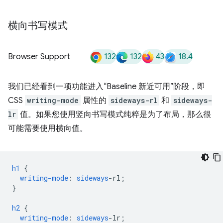
横向书写模式
132
132
43
18.4
Browser Support
我们已经看到一项功能进入“Baseline 新近可用”阶段，即
CSS
writing-mode
属性的
sideways-rl
和
sideways-
lr
值。如果您使用竖向书写模式纯粹是为了布局，那么很
可能需要使用横向值。
h1
{
writing-mode
:
sideways
-
rl
;
}
h2
{
writing-mode
:
sideways
-
lr
;