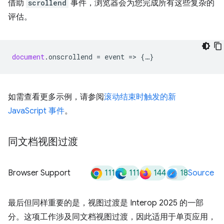
借助
scrollend
事件，浏览器会为您完成所有这些复杂的
评估。
document
.
onscrollend
=
event
=
>
{
…
}
如需查看更多示例，请参阅
滚动结束时触发的新
JavaScript 事件
。
同文档视图过渡
111
111
144
18
Browser Support
Source
最后但同样重要的是，视图过渡是 Interop 2025 的一部
分。这项工作涉及同文档视图过渡，因此适用于单页应用，