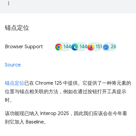
}
锚点定位
144
144
151
26
Browser Support
Source
锚点定位
已在 Chrome 125 中提供。它提供了一种将元素的
位置与锚点相关联的方法，例如在通过按钮打开工具提示
时。
该功能现已纳入 Interop 2025，因此我们应该会在今年看
到它加入 Baseline。