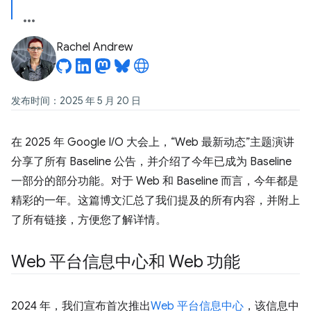
Rachel Andrew
发布时间：2025 年 5 月 20 日
在 2025 年 Google I/O 大会上，“Web 最新动态”主题演讲
分享了所有 Baseline 公告，并介绍了今年已成为 Baseline
一部分的部分功能。对于 Web 和 Baseline 而言，今年都是
精彩的一年。这篇博文汇总了我们提及的所有内容，并附上
了所有链接，方便您了解详情。
Web 平台信息中心和 Web 功能
2024 年，我们宣布首次推出
Web 平台信息中心
，该信息中