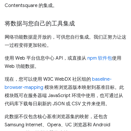
Contentsquare 的集成。
将数据与您自己的工具集成
网络功能数据是开放的，可供您自行集成。我们正努力让这
一过程变得更加轻松。
使用 Web 平台信息中心 API，或直接从
npm 软件包
使用
Web 功能数据。
现在，您可以使用 W3C WebDX 社区组的
baseline-
browser-mapping
模块将浏览器版本映射到基准目标。此
模块既可在服务器端 JavaScript 环境中使用，也可通过从
代码库下载每日刷新的 JSON 或 CSV 文件来使用。
此数据不仅包含核心基准浏览器集的映射，还包含
Samsung Internet、Opera、UC 浏览器和 Android