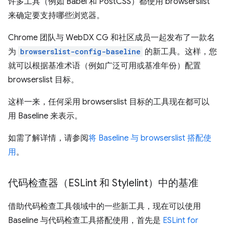
许多工具（例如 Babel 和 PostCSS）都使用 browserslist
来确定要支持哪些浏览器。
Chrome 团队与 WebDX CG 和社区成员一起发布了一款名
为
browserslist-config-baseline
的新工具。这样，您
就可以根据基准术语（例如广泛可用或基准年份）配置
browserslist 目标。
这样一来，任何采用 browserslist 目标的工具现在都可以
用 Baseline 来表示。
如需了解详情，请参阅
将 Baseline 与 browserslist 搭配使
用
。
代码检查器（ESLint 和 Stylelint）中的基准
借助代码检查工具领域中的一些新工具，现在可以使用
Baseline 与代码检查工具搭配使用，首先是
ESLint for