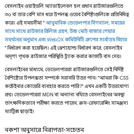
বেসলাইন ওয়াইডলি অ্যাভাইলেবল হল প্রধান ব্রাউজারগুলিতে
৩০ বা তার বেশি মাস ধরে উপলব্ধ ওয়েব বৈশিষ্ট্যগুলিকে প্রতিনিধিত্ব
করে। এই সময়সীমা "
আনুমানিক ডেভেলপার সিগন্যাল, সময়ের
সাথে সাথে ব্রাউজার রিলিজ গ্রহণ, উচ্চ মোট বাজার শেয়ার
সমর্থনের অনুমান এবং WebDX কমিউনিটি গ্রুপের সর্বোত্তম বিচার
" নির্ধারণ করা হয়েছিল। এই থ্রেশহোল্ড নির্ধারণ করে, বেসলাইন
অদৃশ্য পৃথক ব্রাউজার পরিস্থিতি ট্র্যাক করার কাজটি বাদ দেয়।
বেসলাইনের মাধ্যমে, ডেভেলপাররা ব্রাউজারগুলিতে সেই নির্দিষ্ট
বৈশিষ্ট্যের উপলব্ধতা সম্পর্কে সরাসরি উত্তর পান। "আমরা কি CSS
কন্টেইনার কোয়েরি ব্যবহার করতে পারি?" এখন একটি উত্তরযোগ্য
প্রশ্ন। ডেভেলপাররা MDN বা অন্যান্য নথিতে বেসলাইনের অবস্থা
তাৎক্ষণিকভাবে পরীক্ষা করতে পারেন, ক্রস-রেফারেন্সিং সামঞ্জস্য
ম্যাট্রিক্স ছাড়াই।
নকশা অনুসারে নিরাপত্তা-সচেতন