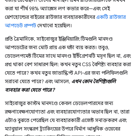
বজায় রেখেছিল। তাদের মান ছিল এমন ব্রাউজারগুলিকে সমর্থন
করা যা শীর্ষ 98% অ্যাক্সেস লগ কভার করে—এবং সেই
থ্রেশহোল্ডের বাইরের ব্রাউজার ব্যবহারকারীদের
একটি ব্রাউজার
আপডেট প্রম্পট
দেখানো হয়েছিল।
প্রতি ত্রৈমাসিকে, সাইবোজুর ইঞ্জিনিয়ারিং টিমগুলি মানদণ্ড
আপডেটের জন্য মোট প্রায় এক ঘন্টা ব্যয় করত। তবুও,
ডেভেলপমেন্ট টিমের সাথে মানদণ্ড ইন্টিগ্রেশনটি মসৃণ ছিল না, এবং
প্রশ্ন থাকা বেশ সাধারণ ছিল: কখন নতুন CSS বৈশিষ্ট্য ব্যবহার করা
যেতে পারে? কখন নতুন জাভাস্ক্রিপ্ট API-এর জন্য পলিফিলগুলি
সরানো যেতে পারে? এবং আসলে,
এখন কোন বৈশিষ্ট্যগুলি
ব্যবহার করা যেতে পারে?
সাইবোজুর কাস্টম মানদণ্ডে কেবল ডেভেলপারদের জন্য
রক্ষণাবেক্ষণযোগ্যতা এবং ব্যবহারযোগ্যতার অভাব ছিল না, তারা
এটাও বুঝতে পেরেছিল যে ব্যবহারকারী এজেন্ট সনাক্তকরণ এবং
ম্যানুয়াল সংস্করণ ট্র্যাকিংয়ের উপরে নির্মাণ আধুনিক ওয়েবের