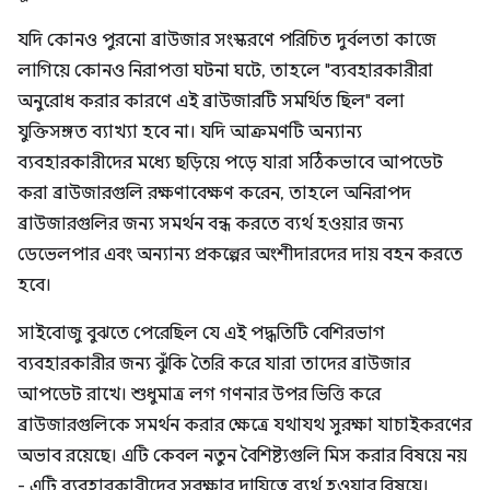
যদি কোনও পুরনো ব্রাউজার সংস্করণে পরিচিত দুর্বলতা কাজে
লাগিয়ে কোনও নিরাপত্তা ঘটনা ঘটে, তাহলে "ব্যবহারকারীরা
অনুরোধ করার কারণে এই ব্রাউজারটি সমর্থিত ছিল" বলা
যুক্তিসঙ্গত ব্যাখ্যা হবে না। যদি আক্রমণটি অন্যান্য
ব্যবহারকারীদের মধ্যে ছড়িয়ে পড়ে যারা সঠিকভাবে আপডেট
করা ব্রাউজারগুলি রক্ষণাবেক্ষণ করেন, তাহলে অনিরাপদ
ব্রাউজারগুলির জন্য সমর্থন বন্ধ করতে ব্যর্থ হওয়ার জন্য
ডেভেলপার এবং অন্যান্য প্রকল্পের অংশীদারদের দায় বহন করতে
হবে।
সাইবোজু বুঝতে পেরেছিল যে এই পদ্ধতিটি বেশিরভাগ
ব্যবহারকারীর জন্য ঝুঁকি তৈরি করে যারা তাদের ব্রাউজার
আপডেট রাখে। শুধুমাত্র লগ গণনার উপর ভিত্তি করে
ব্রাউজারগুলিকে সমর্থন করার ক্ষেত্রে যথাযথ সুরক্ষা যাচাইকরণের
অভাব রয়েছে। এটি কেবল নতুন বৈশিষ্ট্যগুলি মিস করার বিষয়ে নয়
- এটি ব্যবহারকারীদের সুরক্ষার দায়িত্বে ব্যর্থ হওয়ার বিষয়ে।