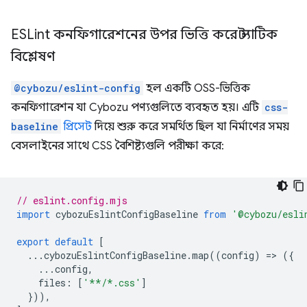
ESLint কনফিগারেশনের উপর ভিত্তি করে স্ট্যাটিক
বিশ্লেষণ
@cybozu/eslint-config
হল একটি OSS-ভিত্তিক
কনফিগারেশন যা Cybozu পণ্যগুলিতে ব্যবহৃত হয়। এটি
css-
baseline
প্রিসেট
দিয়ে শুরু করে সমর্থিত ছিল যা নির্মাণের সময়
বেসলাইনের সাথে CSS বৈশিষ্ট্যগুলি পরীক্ষা করে:
// eslint.config.mjs
import
cybozuEslintConfigBaseline
from
'@cybozu/esli
export
default
[
...
cybozuEslintConfigBaseline
.
map
((
config
)
=
>
({
...
config
,
files
:
[
'**/*.css'
]
})),