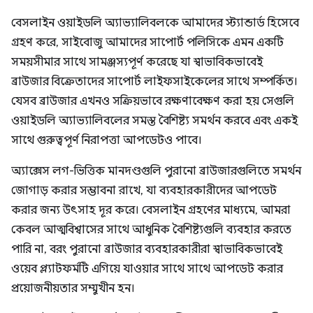
বেসলাইন ওয়াইডলি অ্যাভ্যালিবলকে আমাদের স্ট্যান্ডার্ড হিসেবে
গ্রহণ করে, সাইবোজু আমাদের সাপোর্ট পলিসিকে এমন একটি
সময়সীমার সাথে সামঞ্জস্যপূর্ণ করেছে যা স্বাভাবিকভাবেই
ব্রাউজার বিক্রেতাদের সাপোর্ট লাইফসাইকেলের সাথে সম্পর্কিত।
যেসব ব্রাউজার এখনও সক্রিয়ভাবে রক্ষণাবেক্ষণ করা হয় সেগুলি
ওয়াইডলি অ্যাভ্যালিবলের সমস্ত বৈশিষ্ট্য সমর্থন করবে এবং একই
সাথে গুরুত্বপূর্ণ নিরাপত্তা আপডেটও পাবে।
অ্যাক্সেস লগ-ভিত্তিক মানদণ্ডগুলি পুরানো ব্রাউজারগুলিতে সমর্থন
জোগাড় করার সম্ভাবনা রাখে, যা ব্যবহারকারীদের আপডেট
করার জন্য উৎসাহ দূর করে। বেসলাইন গ্রহণের মাধ্যমে, আমরা
কেবল আত্মবিশ্বাসের সাথে আধুনিক বৈশিষ্ট্যগুলি ব্যবহার করতে
পারি না, বরং পুরানো ব্রাউজার ব্যবহারকারীরা স্বাভাবিকভাবেই
ওয়েব প্ল্যাটফর্মটি এগিয়ে যাওয়ার সাথে সাথে আপডেট করার
প্রয়োজনীয়তার সম্মুখীন হন।