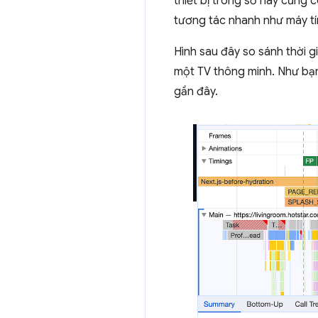
thiết bị trong số này cũng c
tương tác nhanh như máy tí
Hình sau đây so sánh thời g
một TV thông minh. Như bạn
gần đây.