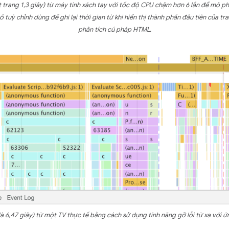
ất trang 1,3 giây) từ máy tính xách tay với tốc độ CPU chậm hơn 6 lần để mô ph
uỳ chỉnh dùng để ghi lại thời gian từ khi hiển thị thành phần đầu tiên của tra
phân tích cú pháp HTML.
 là 6,47 giây) từ một TV thực tế bằng cách sử dụng tính năng gỡ lỗi từ xa vớ