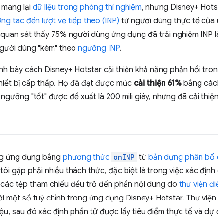
 mang lại
dữ liệu trong phòng thí nghiệm
, nhưng Disney+ Hots
ơng tác đến lượt vẽ tiếp theo (INP)
từ người dùng thực tế của
à quan sát thấy 75% người dùng ứng dụng đã trải nghiệm INP 
 người dùng "kém" theo
ngưỡng INP
.
ình bày cách Disney+ Hotstar cải thiện khả năng phản hồi tr
 thiết bị cấp thấp. Họ đã đạt được mức
cải thiện 61%
bằng cách
ngưỡng "tốt" được đề xuất là 200 mili giây, nhưng đã cải thiệ
ng ứng dụng bằng
phương thức
onINP
từ
bản dựng phân bổ c
tôi gặp phải nhiều thách thức, đặc biệt là trong việc xác định
ả các tệp tham chiếu đều trỏ đến phần nội dung do
thư viện đ
i một số tuỳ chỉnh trong ứng dụng Disney+ Hotstar. Thư viện 
iệu, sau đó xác định phần tử được lấy tiêu điểm thực tế và dự