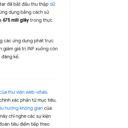
tar đã bắt đầu thu thập
dữ
 ứng dụng bằng cách sử
là
675 mili giây
trong thực
ong các ứng dụng phát trực
 giảm giá trị INP xuống còn
n đáng kể.
ủa thư viện web-vitals
.
 chính xác phần tử mục tiêu.
iều hướng không gian
của
này chỉ nghe các sự kiện
 đoán tiêu điểm tiếp theo