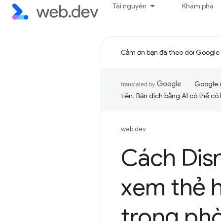
Tài nguyên
Khám phá
Cảm ơn bạn đã theo dõi Google 
Google 
tiên. Bản dịch bằng AI có thể có l
web.dev
Cách Disn
xem thẻ h
trong ph