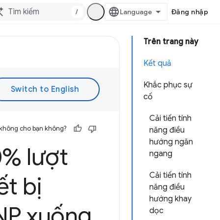
/
Đăng nhập
Trên trang này
Kết quả
Khắc phục sự
cố
Cải tiến tính
 không cho bạn không?
năng điều
hướng ngăn
0% lượt
ngang
Cải tiến tính
ết bị
năng điều
hướng khay
INP xuống
dọc