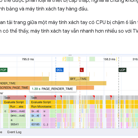
ó thể được phân loại là thiết bị cấp thấp, nghĩa là chúng khôn
nh bảng và máy tính xách tay hàng đầu.
ian tải trang giữa một máy tính xách tay có CPU bị chậm 6 l
 có thể thấy, máy tính xách tay vẫn nhanh hơn nhiều so với 