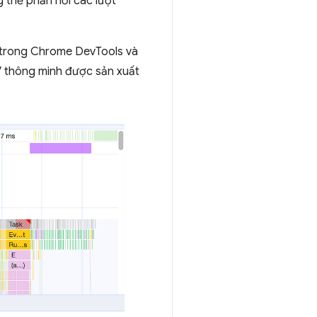
g thể phản hồi các lượt
ần trong Chrome DevTools và
TV thông minh được sản xuất