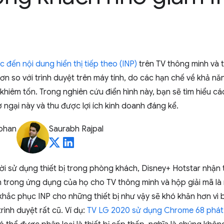
 đến nội dung hiển thị tiếp theo (INP)
trên TV thông minh và t
ơn so với trình duyệt trên máy tính, do các hạn chế về khả nă
khiêm tốn. Trong nghiên cứu điển hình này, bạn sẽ tìm hiểu cá
ngại này và thu được lợi ích kinh doanh đáng kể.
ohan
Saurabh Rajpal
i sử dụng thiết bị trong phòng khách, Disney+ Hotstar nhận t
 trong ứng dụng của họ cho TV thông minh và hộp giải mã là
 khắc phục INP cho những thiết bị như vậy sẽ khó khăn hơn vì
ình duyệt rất cũ. Ví dụ:
TV LG 2020 sử dụng Chrome 68 phát