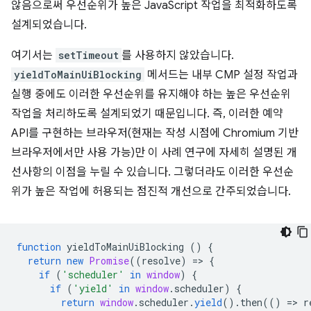
않음으로써 우선순위가 높은 JavaScript 작업을 최적화하도록
설계되었습니다.
여기서는
setTimeout
를 사용하지 않았습니다.
yieldToMainUiBlocking
메서드는 내부 CMP 설정 작업과
실행 중에도 이러한 우선순위를 유지해야 하는 높은 우선순위
작업을 처리하도록 설계되었기 때문입니다. 즉, 이러한 예약
API를 구현하는 브라우저(현재는 작성 시점에 Chromium 기반
브라우저에서만 사용 가능)만 이 사례 연구에 자세히 설명된 개
선사항의 이점을 누릴 수 있습니다.
그렇더라도 이러한 우선순
위가 높은 작업에 허용되는 점진적 개선으로 간주되었습니다.
function
yieldToMainUiBlocking
()
{
return
new
Promise
((
resolve
)
=
>
{
if
(
'scheduler'
in
window
)
{
if
(
'yield'
in
window
.
scheduler
)
{
return
window
.
scheduler
.
yield
().
then
(()
=
>
r