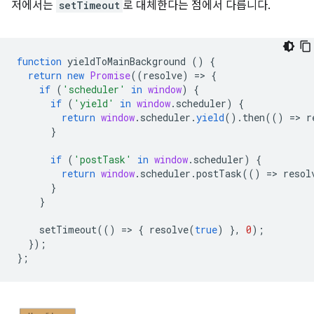
저에서는
setTimeout
로 대체한다는 점에서 다릅니다.
function
yieldToMainBackground
()
{
return
new
Promise
((
resolve
)
=
>
{
if
(
'scheduler'
in
window
)
{
if
(
'yield'
in
window
.
scheduler
)
{
return
window
.
scheduler
.
yield
().
then
(()
=
>
r
}
if
(
'postTask'
in
window
.
scheduler
)
{
return
window
.
scheduler
.
postTask
(()
=
>
resol
}
}
setTimeout
(()
=
>
{
resolve
(
true
)
},
0
);
});
};