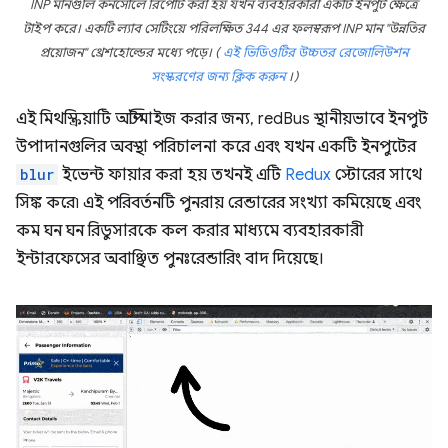
INP মানগুলি কনসোলে রিপোর্ট করা হয় যখন ব্যবহারকারী একটি ইনপুট ক্ষেত্রে
টাইপ করে। একটি ল্যাব সেটিংয়ে পরিলক্ষিত 344 এর ফলস্বরূপ INP মান "উন্নতির
প্রয়োজন" থ্রেশহোল্ডের মধ্যে পড়ে। (
এই ভিডিওটির উচ্চতর রেজোলিউশন
সংস্করণের জন্য ক্লিক করুন
।)
এই মিথস্ক্রিয়াটি অপ্টিমাইজ করার জন্য, redBus স্থানীয়ভাবে ইনপুট
উপাদানগুলির অবস্থা পরিচালনা করে এবং যখন একটি ইনপুটের
blur
ইভেন্ট ফায়ার করা হয় তখনই এটি
Redux
স্টোরের সাথে
সিঙ্ক করে৷ এই পরিবর্তনটি পুনরায় রেন্ডারের সংখ্যা কমিয়েছে এবং
কম ঘন ঘন রিডুসারকে কল করার মাধ্যমে ব্যবহারকারী
ইন্টারফেসের অবাঞ্ছিত পুনঃরেন্ডারিং বাদ দিয়েছে।