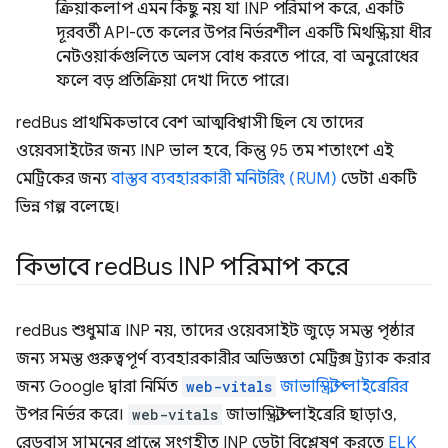
ক্রিয়াকলাপ এমন কিছু নয় যা INP পরিমাপ করে, একটি
দূরবর্তী API-তে কলের উপর নির্ভরশীল একটি মিথস্ক্রিয়া ধীর
নেটওয়ার্কগুলিতে অলস বোধ করতে পারে, বা অনুরোধের
ফলে বড় প্রতিক্রিয়া দেখা দিতে পারে।
redBus প্রাথমিকভাবে বেশ আত্মবিশ্বাসী ছিল যে তাদের
ওয়েবসাইটের জন্য INP ভাল হবে, কিন্তু 95 তম শতাংশে এই
মেট্রিকের জন্য
বাস্তব ব্যবহারকারী মনিটরিং (RUM)
ডেটা একটি
ভিন্ন গল্প বলেছে।
কিভাবে red
Bus INP পরিমাপ করে
redBus শুধুমাত্র INP নয়, তাদের ওয়েবসাইট জুড়ে সমস্ত পৃষ্ঠার
জন্য সমস্ত গুরুত্বপূর্ণ ব্যবহারকারীর অভিজ্ঞতা মেট্রিক্স ট্র্যাক করার
জন্য Google দ্বারা নির্মিত
web-vitals
জাভাস্ক্রিপ্ট লাইব্রেরির
উপর নির্ভর করে।
web-vitals
জাভাস্ক্রিপ্ট লাইব্রেরি ছাড়াও,
রেডবাস সামনের প্রান্তে সংগৃহীত INP ডেটা বিশ্লেষণ করতে
ELK