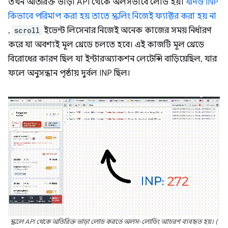
তখন অতিরিক্ত ভাড়া API থেকে অলসভাবে লোড হয়।
যদিও INP
কিভাবে পরিমাপ করা হয় তাতে স্ক্রলিং নিজেই ফ্যাক্টর করা হয় না
,
scroll
ইভেন্ট লিসেনার নিজেই অনেক কাজের সময় নির্ধারণ
করে যা অবশ্যই মূল থ্রেডে চলতে হবে। এই কাজটি মূল থ্রেডে
বিরোধের কারণ ছিল যা ইন্টারঅ্যাকশন লেটেন্সি বাড়িয়েছিল, যার
ফলে অনুসন্ধান পৃষ্ঠায় দুর্বল INP ছিল।
স্ক্রলে API থেকে অতিরিক্ত ভাড়া লোড করতে অলস-লোডিং আচরণ ব্যবহৃত হয়। (