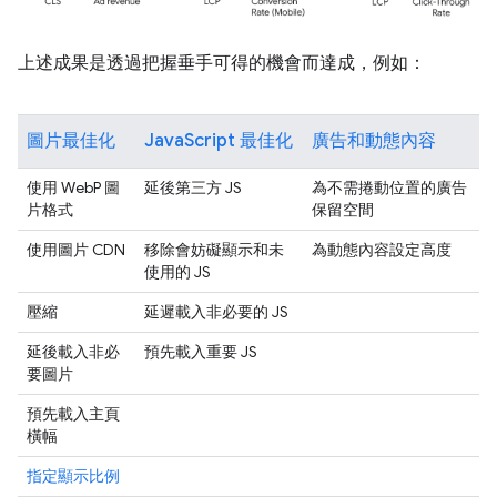
上述成果是透過把握垂手可得的機會而達成，例如：
圖片最佳化
JavaScript 最佳化
廣告和動態內容
使用 WebP 圖
延後第三方 JS
為不需捲動位置的廣告
片格式
保留空間
使用圖片 CDN
移除會妨礙顯示和未
為動態內容設定高度
使用的 JS
壓縮
延遲載入非必要的 JS
延後載入非必
預先載入重要 JS
要圖片
預先載入主頁
橫幅
指定顯示比例