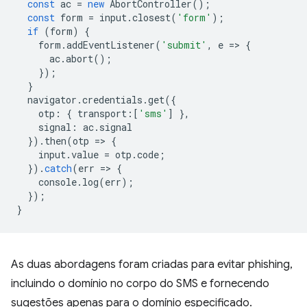
const
ac
=
new
AbortController
();
const
form
=
input
.
closest
(
'form'
);
if
(
form
)
{
form
.
addEventListener
(
'submit'
,
e
=
>
{
ac
.
abort
();
});
}
navigator
.
credentials
.
get
({
otp
:
{
transport
:
[
'sms'
]
},
signal
:
ac
.
signal
}).
then
(
otp
=
>
{
input
.
value
=
otp
.
code
;
}).
catch
(
err
=
>
{
console
.
log
(
err
);
});
}
As duas abordagens foram criadas para evitar phishing,
incluindo o domínio no corpo do SMS e fornecendo
sugestões apenas para o domínio especificado.