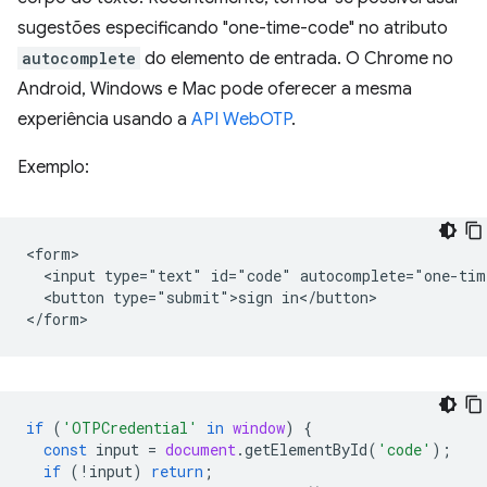
sugestões especificando "one-time-code" no atributo
autocomplete
do elemento de entrada. O Chrome no
Android, Windows e Mac pode oferecer a mesma
experiência usando a
API WebOTP
.
Exemplo:
<form>

  <input type="text" id="code" autocomplete="one-time
  <button type="submit">sign in</button>

if
(
'OTPCredential'
in
window
)
{
const
input
=
document
.
getElementById
(
'code'
);
if
(
!
input
)
return
;