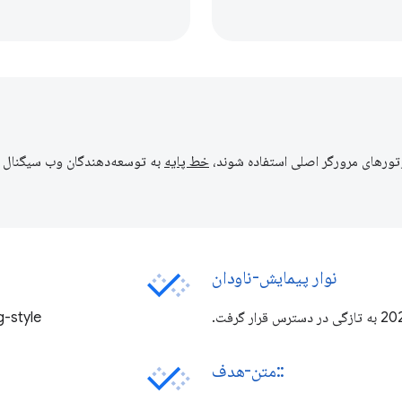
وتورهای مرورگر اصلی استفاده شوند،
خط پایه
نوار پیمایش-ناودان
CSS @starting-style 
::متن-هدف