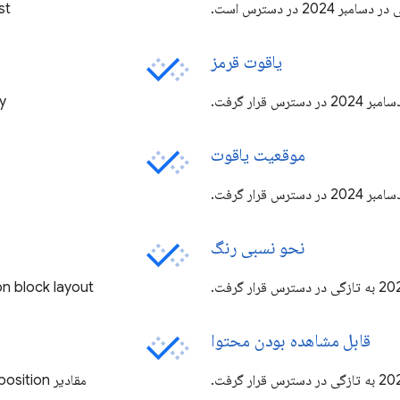
adjust
یاقوت قرمز
erty
موقعیت یاقوت
نحو نسبی رنگ
align-content on block layout به تاز
قابل مشاهده بودن محتوا
مقادیر offset-position و offset-path در ژانویه 2024 در دسترس قرار گرفتند.