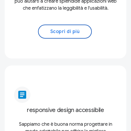
può aiutarti a creare splendide applicazioni web
che enfatizzano la leggibilità e l'usabilità.
Scopri di più
article
responsive design accessibile
Sappiamo che è buona norma progettare in