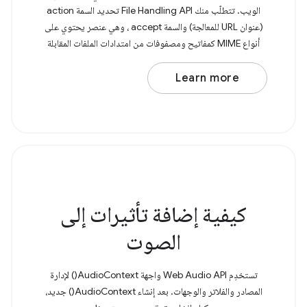
الويب. تتطلّب منك File Handling API تحديد السمة action
(عنوان URL للمعالجة) والسمة accept ، وهي عنصر يحتوي على
أنواع MIME كمفاتيح ومصفوفات من امتدادات الملفات المقابلة
بشكل خاص. بعد ذلك، عليك
Learn more
كيفية إضافة تأثيرات إلى
الصوت
تستخدِم Web Audio API واجهة AudioContext() لإدارة
المصادر والفلاتر والوجهات. بعد إنشاء AudioContext() جديد،