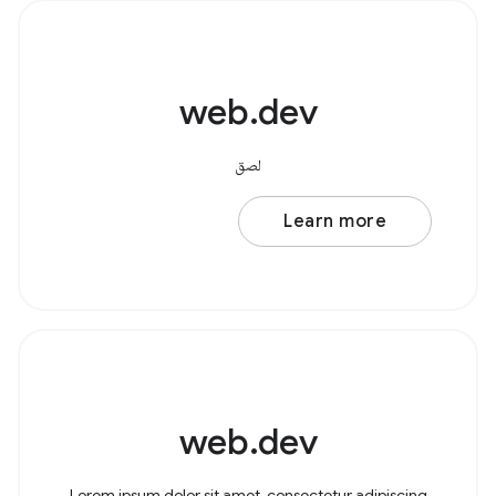
web.dev
لصق
Learn more
web.dev
Lorem ipsum dolor sit amet, consectetur adipiscing