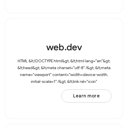
web.dev
HTML &lt;!DOCTYPE html&gt; &lt;html lang="en"&gt;
&lt;head&gt; &lt;meta charset="utf-8" /&gt; &lt;meta
name="viewport" content="width=device-width,
initial-scale=1" /&gt; &lt;link rel="icon"
href="data:image/svg+xml,&lt;svg
Learn more