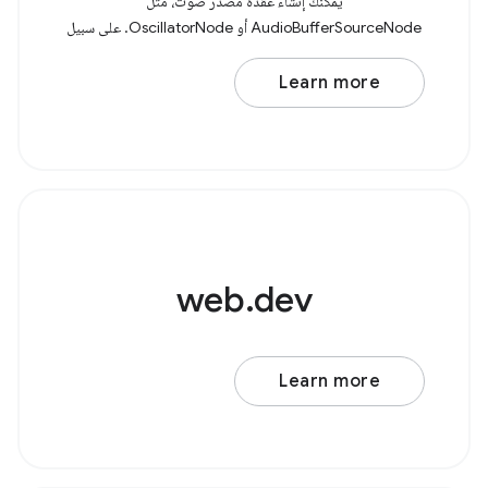
يمكنك إنشاء عقدة مصدر صوت، مثل
AudioBufferSourceNode أو OscillatorNode. على سبيل
المثال، لنفترض أنّ لديك مذبذبًا أساسيًا تم تطبيق فلتر تمرير
Learn more
web.dev
Learn more