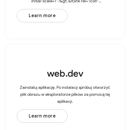
initial-scale=1" /&gt; &lt;link rel="icon"
href="data:image/svg+xml,&lt;svg
Learn more
web.dev
Zainstaluj aplikację. Po instalacji spróbuj otworzyć
plik obrazu w eksploratorze plików za pomocą tej
aplikacji.
Learn more