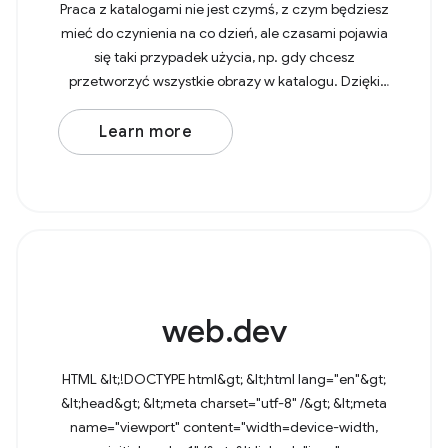
Praca z katalogami nie jest czymś, z czym będziesz
mieć do czynienia na co dzień, ale czasami pojawia
się taki przypadek użycia, np. gdy chcesz
przetworzyć wszystkie obrazy w katalogu. Dzięki
interfejsowi File System Access API użytkownicy
mogą teraz
Learn more
web.dev
HTML &lt;!DOCTYPE html&gt; &lt;html lang="en"&gt;
&lt;head&gt; &lt;meta charset="utf-8" /&gt; &lt;meta
name="viewport" content="width=device-width,