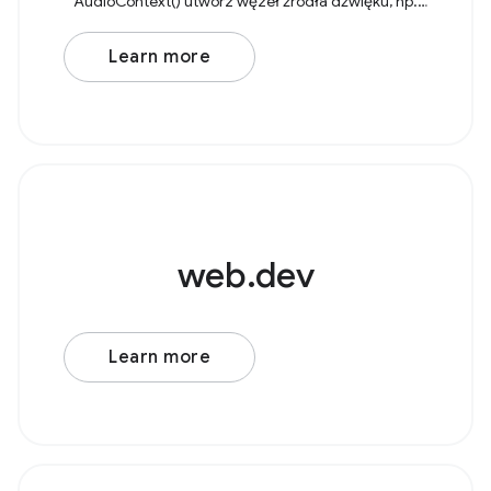
AudioContext() utwórz węzeł źródła dźwięku, np.
AudioBufferSourceNode lub OscillatorNode. Jako
przykład weźmy
Learn more
web.dev
Learn more