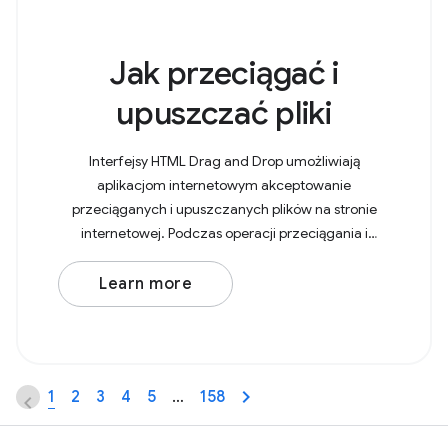
Jak przeciągać i
upuszczać pliki
Interfejsy HTML Drag and Drop umożliwiają
aplikacjom internetowym akceptowanie
przeciąganych i upuszczanych plików na stronie
internetowej. Podczas operacji przeciągania i
upuszczania przeciągane pliki i katalogi są
powiązane odpowiednio z wpisami
Learn more
1
2
3
4
5
…
158