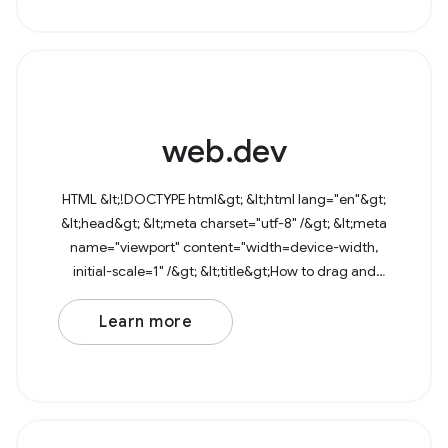
web.dev
HTML &lt;!DOCTYPE html&gt; &lt;html lang="en"&gt;
&lt;head&gt; &lt;meta charset="utf-8" /&gt; &lt;meta
name="viewport" content="width=device-width,
initial-scale=1" /&gt; &lt;title&gt;How to drag and
drop files&lt;/title&gt; &lt;/head&gt;
Learn more