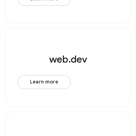
源节点，例如 AudioBufferSourceNode 或
web.dev
Learn more