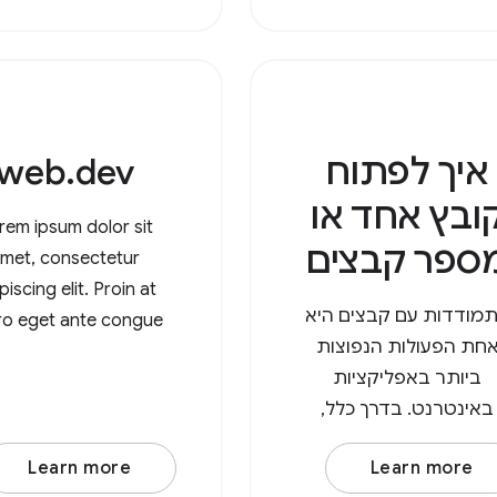
AudioBufferSourceNode או
OscillatorNode. לדוגמה,
יח שיש אוסילטור בסיסי
ם מסנן מעביר נמוכים.
Browser Support
איך לפתוח
web.dev
ובץ אחד או
rem ipsum dolor sit
ספר קבצים
met, consectetur
piscing elit. Proin at
מודדות עם קבצים היא
ero eget ante congue
חת הפעולות הנפוצות
estie. Integer varius
ביותר באפליקציות
m leo. Duis est nisi,
באינטרנט. בדרך כלל,
corper et posuere eu,
תמשים צריכים להעלות
s sed lorem
Learn more
Learn more
בץ, לבצע בו שינויים ואז
איפסום דולור סיט א