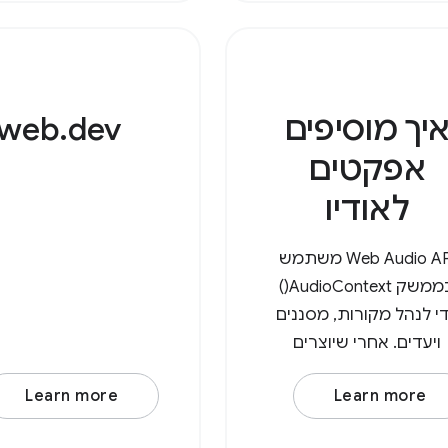
כמפתחות ומערכים 
סיומות הקבצים התוא
לאחר מכן, צריך להש
יך מוסיפים
web.dev
אפקטים
לאודיו
‫Web Audio API משתמש
בממשק AudioContext()
י לנהל מקורות, מסננים
ויעדים. אחרי שיוצרים
AudioContext() חדש,
Learn more
Learn more
רים צומת של מקור אודיו,
כמו