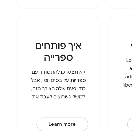
איך פותחים
ספרייה
Lo
a
לא תצטרכו להתמודד עם
adi
ספריות על בסיס יומי, אבל
lib
מדי פעם עולה הצורך הזה,
mol
למשל כשרוצים לעבד את
eni
כל התמונות בספרייה. עם
ullam
File System Access API,
matti. לורם
המשתמשים יכולים עכשיו
Learn more
מט,
לפתוח ספריות בדפדפן