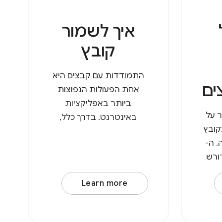
איך לשמור
קובץ
התמודדות עם קבצים היא
ים
אחת הפעולות הנפוצות
ביותר באפליקציות
ר על
באינטרנט. בדרך כלל,
file_handlers בקובץ
משתמשים צריכים להעלות
. ה-
קובץ, לבצע בו שינויים ואז
דורש
להוריד אותו שוב, וכך נוצר
מאפיין action
עותק בתיקיית ההורדות. עם
Learn more
ול) ואת
ה-API לגישה למערכת
acc, שהוא
הקבצים, המשתמשים יכולים
סוגי MIME
עכשיו לפתוח קבצים ישירות,