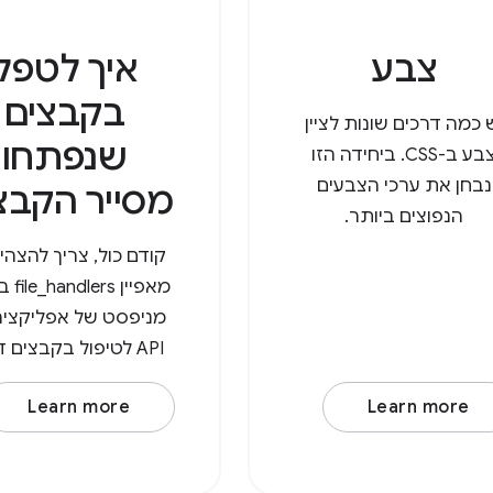
צבע
איך לטפל
בקבצים
 כמה דרכים שונות לציין
שנפתחו
צבע ב-CSS. ביחידה הזו
נבחן את ערכי הצבעים
מסייר הקבצ
הנפוצים ביותר.
קודם כול, צריך להצהי
מאפיין 
מניפסט של אפליקציה
API לטיפול בקבצים 
לציין את ה
Learn more
Learn more
(כתובת URL לטיפ
המאפיין ept
אובייקט עם 