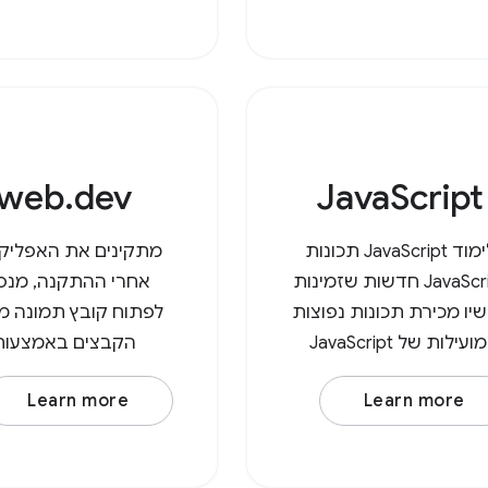
וריד אותו שוב, וכך נוצר
קונסקטורר אדיפיסינג 
ק בתיקיית ההורדות. עם
In at
ה-API לגישה למערכת
צים, המשתמשים יכולים
יו לפתוח קבצים ישירות,
web.dev
JavaScript
לימוד JavaScript תכונות
מתקינים את האפליקצ
JavaScript חדשות שזמינות
אחרי ההתקנה, מנס
יו מכירת תכונות נפוצות
לפתוח קובץ תמונה מס
ומועילות של JavaScript
הקבצים באמצעות
אופטימיזציה של INP נמוך
האפליקציה.
Learn more
Learn more
שנגרם על ידי JavaScript
ופטימיזציה של משאבי
JavaScript של צד שלישי