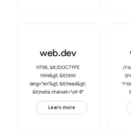
אליט.
ולהחליט אם הם צריכים
גישת כתיבה או לא. כדי
לפתוח ספרייה, קוראים ל-
call
web.dev
יה.
HTML &lt;!DOCTYPE
ים
html&gt; &lt;html
ייר
lang="en"&gt; &lt;head&gt;
&lt;meta charset="utf-8"
/&gt; &lt;meta
Learn more
name="viewport"
content="width=device-
width, initial-scale=1" /&gt;