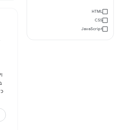
HTML
CSS
JavaScript
א
כד
יוצ