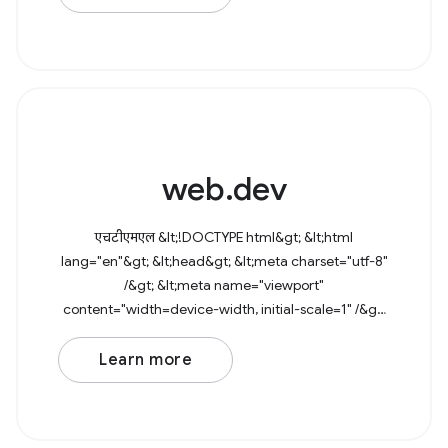
web.dev
एचटीएमएल &lt;!DOCTYPE html&gt; &lt;html
lang="en"&gt; &lt;head&gt; &lt;meta charset="utf-8"
/&gt; &lt;meta name="viewport"
content="width=device-width, initial-scale=1" /&gt;
&lt;link rel="icon" href="data:image/svg+xml,&lt;svg
Learn more