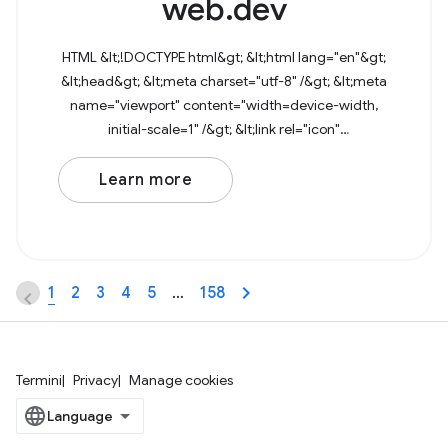
web.dev
HTML &lt;!DOCTYPE html&gt; &lt;html lang="en"&gt;
&lt;head&gt; &lt;meta charset="utf-8" /&gt; &lt;meta
name="viewport" content="width=device-width,
initial-scale=1" /&gt; &lt;link rel="icon"
href="data:image/svg+xml,&lt;svg
Learn more
1
2
3
4
5
…
158
Termini
Privacy
Manage cookies