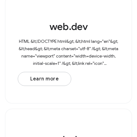
web.dev
HTML &lt;!DOCTYPE html&gt; &lt;html lang="en"&gt;
&lt;head&gt; &lt;meta charset="utf-8" /&gt; &lt;meta
name="viewport" content="width=device-width,
initial-scale=1" /&gt; &lt;link rel="icon"
href="data:image/svg+xml,&lt;svg
Learn more