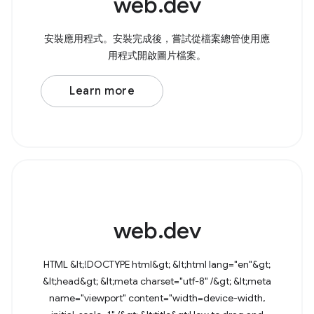
web.dev
安裝應用程式。安裝完成後，嘗試從檔案總管使用應
用程式開啟圖片檔案。
Learn more
web.dev
HTML &lt;!DOCTYPE html&gt; &lt;html lang="en"&gt;
&lt;head&gt; &lt;meta charset="utf-8" /&gt; &lt;meta
name="viewport" content="width=device-width,