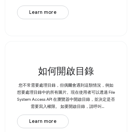
amet, consectetur adipiscing elit. In at
Learn more
如何開啟目錄
您不常需要處理目錄，但偶爾會遇到這類情況，例如
想要處理目錄中的所有圖片。現在使用者可以透過 File
System Access API 在瀏覽器中開啟目錄，並決定是否
需要寫入權限。 如要開啟目錄，請呼叫
showDirectoryPicker() ，這會傳回包含所選目錄的
Promise。如需寫入權限，您可以將 { mode:
Learn more
'readwrite' } 傳遞至方法。 Browser Support Source