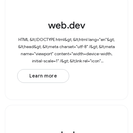
web.dev
HTML &lt;!DOCTYPE html&gt; &lt;html lang="en"&gt;
&lt;head&gt; &lt;meta charset="utf-8" /&gt; &lt;meta
name="viewport" content="width=device-width,
initial-scale=1" /&gt; &lt;link rel="icon"
href="data:image/svg+xml,&lt;svg
Learn more