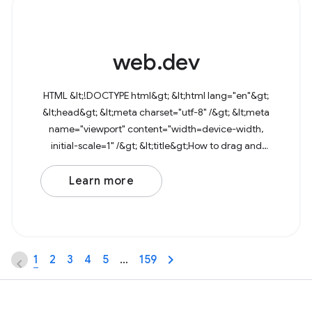
web.dev
HTML &lt;!DOCTYPE html&gt; &lt;html lang="en"&gt;
&lt;head&gt; &lt;meta charset="utf-8" /&gt; &lt;meta
name="viewport" content="width=device-width,
initial-scale=1" /&gt; &lt;title&gt;How to drag and
drop files&lt;/title&gt; &lt;/head&gt;
Learn more
1
2
3
4
5
…
159