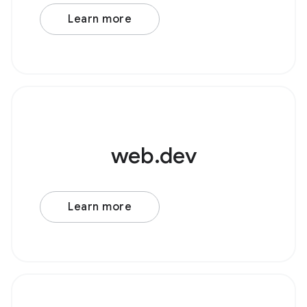
声ソースノードを作成します。例として、 ローパス
フィルタ が適用された基本的なオシレーターについ
Learn more
て考えてみましょう。 Browser Support Source ま
ず、新しい AudioContext() を作成します。次に、
web.dev
Learn more