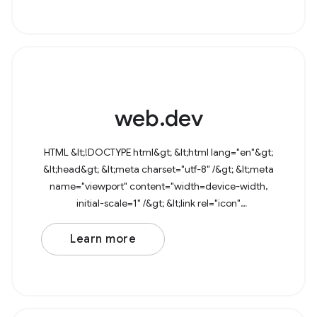
web.dev
HTML &lt;!DOCTYPE html&gt; &lt;html lang="en"&gt;
&lt;head&gt; &lt;meta charset="utf-8" /&gt; &lt;meta
name="viewport" content="width=device-width,
initial-scale=1" /&gt; &lt;link rel="icon"
href="data:image/svg+xml,&lt;svg
Learn more