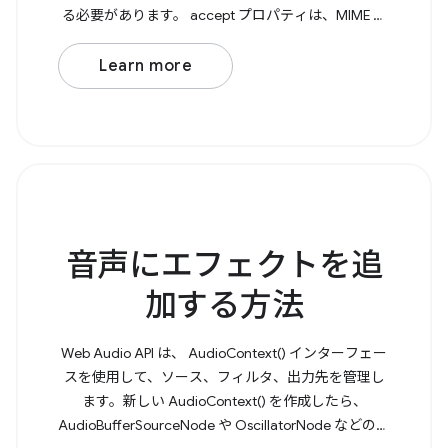
る必要があります。 accept プロパティは、MIME タ
イプをキーとし、特に対応するファイル拡張子の配
列を値とするオブジェクトです。 次に、File
Learn more
Handling API を使用して、 launchQueue を介して開
いたファイルを命令的に処理する必要があります。
Browser
音声にエフェクトを追
加する方法
Web Audio API は、 AudioContext() インターフェー
スを使用して、ソース、フィルタ、出力先を管理し
ます。新しい AudioContext() を作成したら、
AudioBufferSourceNode や OscillatorNode などの音