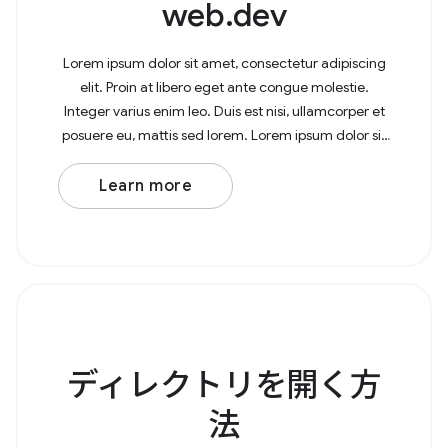
web.dev
Lorem ipsum dolor sit amet, consectetur adipiscing
elit. Proin at libero eget ante congue molestie.
Integer varius enim leo. Duis est nisi, ullamcorper et
posuere eu, mattis sed lorem. Lorem ipsum dolor sit
amet, consectetur adipiscing elit. In at
Learn more
ディレクトリを開く方
法