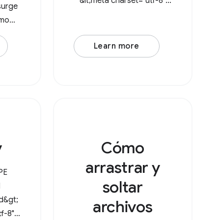
&lt;meta charset="utf-8"
surge
/&gt; &lt;meta
omo
name="viewport"
s las
content="width=device-
Learn more
torio.
width, initial-scale=1" /&gt;
ystem
&lt;link rel="icon"
 ahora
href="data:image/svg+xml,
ios en
&lt;svg
v
Cómo
arrastrar y
PE
soltar
l
ad&gt;
archivos
f-8"