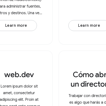
ara administrar fuentes,
iltros y destinos. Una vez
que creaste un nuevo
Learn more
Learn more
AudioContext(), crea un
odo de fuente de audio,
como un
udioBufferSourceNode o
OscillatorNode. Por
ejemplo, considera un
web.dev
Cómo abr
un directo
Lorem ipsum dolor sit
amet, consectetur
Trabajar con director
adipiscing elit. Proin at
es algo que harás a d