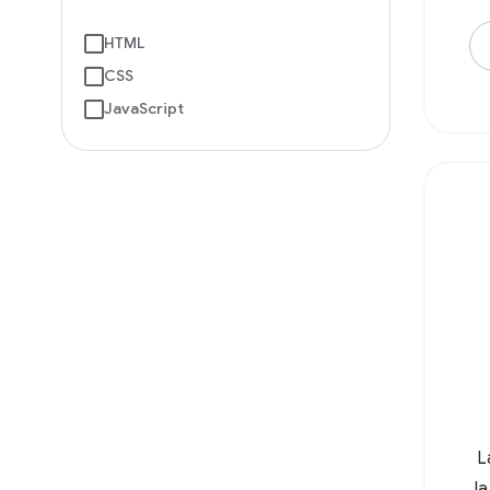
HTML
CSS
JavaScript
L
l