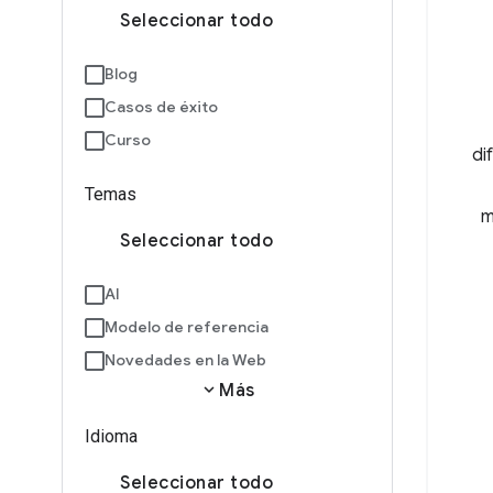
Seleccionar todo
Blog
Casos de éxito
Curso
di
Temas
m
Seleccionar todo
AI
Modelo de referencia
Novedades en la Web
expand_more
Más
Idioma
Seleccionar todo