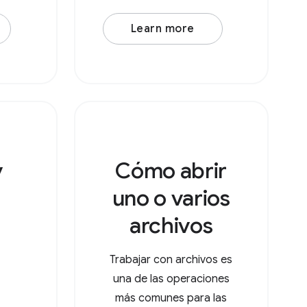
requiere que especifiques
Learn more
la propiedad action (una
URL de control) y la
propiedad accept, que es
un objeto con tipos de
MIME como claves y arrays
de
v
Cómo abrir
uno o varios
archivos
Trabajar con archivos es
una de las operaciones
más comunes para las