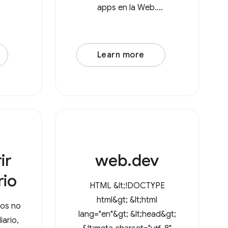
apps en la Web.
Tradicionalmente, los
usuarios debían subir un
archivo, realizar algunos
Learn more
cambios y, luego, volver a
descargarlo, lo que
generaba una copia en la
carpeta
ir
web.dev
rio
HTML &lt;!DOCTYPE
html&gt; &lt;html
ios no
lang="en"&gt; &lt;head&gt;
iario,