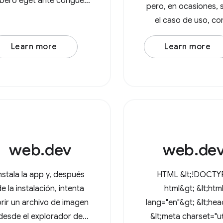
libero eget ante congue
pero, en ocasiones, 
molestie. Integer varius
el caso de uso, c
enim leo. Duis est nisi,
querer procesar toda
lamcorper et posuere eu,
Learn more
Learn more
imágenes de un direc
mattis sed lorem. Lorem
Con la API de File S
ipsum dolor sit amet,
Access, los usuarios
nsectetur adipiscing elit.
pueden abrir director
In at
el navegador
web.dev
web.de
nstala la app y, después
HTML &lt;!DOCTY
e la instalación, intenta
html&gt; &lt;htm
rir un archivo de imagen
lang="en"&gt; &lt;he
desde el explorador de
&lt;meta charset="ut