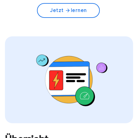
Jetzt
lernen
arrow_forward