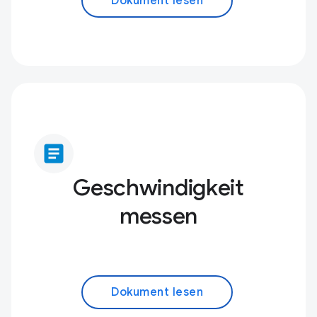
Dokument lesen
article
Geschwindigkeit
messen
Dokument lesen