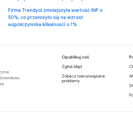
Firma Trendyol zmniejszyła wartość INP o
50%, co przełożyło się na wzrost
współczynnika klikalności o 1%
Opublikuj coś
P
Zgłoś błąd
C
eczne
Zobacz nierozwiązane
A
ytkowników.
problemy
zez
S
P