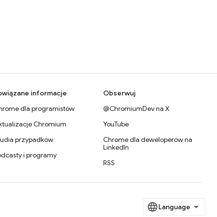
owiązane informacje
Obserwuj
hrome dla programistów
@ChromiumDev na X
ktualizacje Chromium
YouTube
tudia przypadków
Chrome dla deweloperów na
LinkedIn
odcasty i programy
RSS