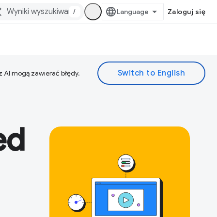
/
Zaloguj się
z AI mogą zawierać błędy.
ed