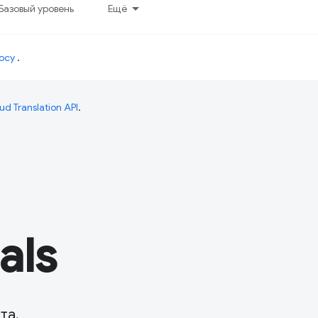
Базовый уровень
Ещё
осу
.
ud Translation API
.
als
та.