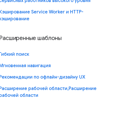
сервисных работников высокого уровня
Кэширование Service Worker и HTTP-
кэширование
Расширенные шаблоны
Гибкий поиск
Мгновенная навигация
Рекомендации по офлайн-дизайну UX
Расширение рабочей области,Расширение
рабочей области