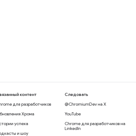
вязанный контент
Следовать
hrome для разработчиков
@ChromiumDev на X
бновления Хрома
YouTube
стории успеха
Chrome для разработчиков на
LinkedIn
одкасты и шоу