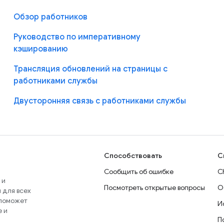
Обзор работников
Руководство по императивному
кэшированию
Трансляция обновлений на страницы с
работниками службы
Двусторонняя связь с работниками службы
Способствовать
С
Сообщить об ошибке
C
 и
Посмотреть открытые вопросы
О
 для всех
 поможет
И
e и
П