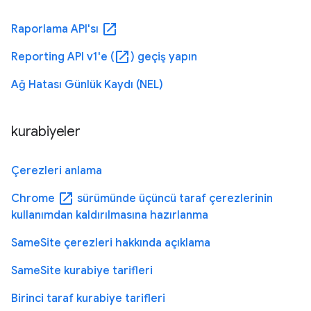
open_in_new
Raporlama API'sı
open_in_new
Reporting API v1'e (
) geçiş yapın
Ağ Hatası Günlük Kaydı (NEL)
kurabiyeler
Çerezleri anlama
open_in_new
Chrome
sürümünde üçüncü taraf çerezlerinin
kullanımdan kaldırılmasına hazırlanma
SameSite çerezleri hakkında açıklama
SameSite kurabiye tarifleri
Birinci taraf kurabiye tarifleri