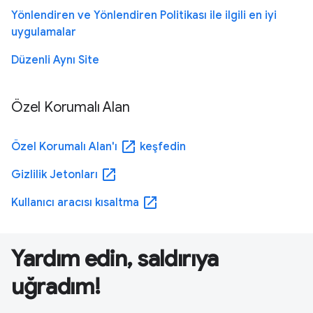
Yönlendiren ve Yönlendiren Politikası ile ilgili en iyi
uygulamalar
Düzenli Aynı Site
Özel Korumalı Alan
open_in_new
Özel Korumalı Alan'ı
keşfedin
open_in_new
Gizlilik Jetonları
open_in_new
Kullanıcı aracısı kısaltma
Yardım edin, saldırıya
uğradım!